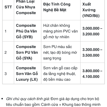
Phân Loại
Đặc Tính Công
Xuất
STT
Cửa Nhựa
Nghệ Bề Mặt
Xưởng
Composite
(VND/Bộ)
Composite
Hút chân không
3.000.000 –
1
Phủ Da Vân
màng phim PVC vân
3.200.000
Gỗ (SYB)
gỗ mờ tự nhiên
Composite
Sơn PU màu sắc
3.300.000 –
2
Sơn PU Vân
nét, tạo độ bóng mờ
3.500.000
Gỗ (SYA)
sang trọng
Composite
Sơn vân gỗ cao cấp
3.800.000 –
3
Sơn Vân Gỗ
đa tầng nghệ thuật,
4.100.000
Luxury (LX)
độ bền màu cao
Ghi chú quy cách tính giá:
Đơn giá áp dụng cho trọn bộ
tiêu chuẩn bao gồm: Cánh cửa + Khung bao thông minh