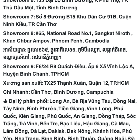
Thủ Dầu Một, Tỉnh Bình Dương
Showroom 7: Số 8 Đường B15 Khu Dân Cư 91B, Quận
Ninh Kiều, TP. Cần Thơ
Showroom 8: #65, National Road No.1, Sangkat Niroth ,
Khan Chbar Ampov, Phnom Penh, Cambodia
អាស័យដ្ឋាន:
ផ្ទះលេខ៦៥,
ផ្លូវជាតិលេខ១,
ភូមិបឹងឈូក,
សង្កាត់និរោធ,
ខណ្ឌច្បារអំពៅ,
រាជធានីភ្នំពេញ។
Showroom 9: F6/24 R8 Quách Điêu, Ấp 6 Xã Vĩnh Lộc A,
Huyện Bình Chánh, TPHCM
Xưởng sản xuất: TX25 Thạnh Xuân, Quận 12, TP.HCM
Chi Nhánh: Cần Thơ, Bình Dương, Campuchia
⛳️ Đại lý phân phối: Long An, Bà Rịa Vũng Tàu, Đồng Nai,
Tây Ninh, Bình Phước, Tiền Giang, Vĩnh Long, Phú
Quốc, Kiên Giang, Phú Quốc, An Giang, Đồng Tháp, Sóc
Trăng, Trà Vinh, Bến Tre, Bạc Liêu, Hậu Giang, Cà Mau,
Lâm Đồng, Đà Lạt, Daklak, Dak Nông, Khánh Hòa, Phú
Yên, Nha Trang, Bình Định, Bình Thuận, Quảng Ngãi, Đà