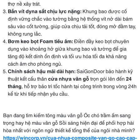
thợ nề xây trát.
Bắn vít dyna sắt chịu lực nặng:
Khung bao được cố
định vững chắc vào tường bằng hệ thống vít nở dài bám
sâu vào cốt tường, giúp cửa chịu tải tốt, đóng mở đầm tay,
không rung lắc.
Bơm keo bọt Foam tiêu âm:
Điền đầy keo bọt chuyên
dụng vào khoảng hở giữa khung bao và tường để gia
tăng độ kết dính ổn định và tối ưu hóa tối đa khả năng
cách âm cho phòng ngủ.
Chính sách hậu mãi dài hạn:
SaiGonDoor bảo hành kỹ
thuật kết cấu thân
cửa nhựa vân gỗ
trọn gói lên đến
24
tháng
, hỗ trợ bảo trì tốc hành tại công trình trong vòng 24h
kể từ khi tiếp nhận yêu cầu.
Bạn đang tìm kiếm tông màu vân gỗ Óc chó trầm ấm sang
trọng hay hệ màu vân gỗ Sồi sáng hiện đại để phối hợp hài
hòa nhất với ngôn ngữ thiết kế tổng thể của ngôi nhà mình?
https://wincorp.vn/cua-nhua-composite-van-go-cao-cap-