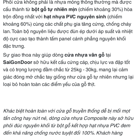
Phôi cửa không phải là nhựa mỏng thông thường mà được
cấu thành từ
bột gỗ tự nhiên mịn
(chiếm khoảng 30%) hòa
trộn đồng nhất với
hạt nhựa PVC nguyên sinh
(chiếm
khoảng 60%) cùng các chất phụ gia tăng cứng, chống cháy
lan. Toàn bộ nguyên liệu được đùn ép dưới áp suất và nhiệt
độ cực cao tạo thành tấm panel cánh phẳng nguyên khối
đặc trưng.
Sự giao thoa này giúp dòng
cửa nhựa vân gỗ
tại
SaiGonDoor
sở hữu kết cấu cứng cáp, chịu lực va đập tốt
và có trọng lượng đầm chắc từ 25kg - 30kg, mang lại cảm
giác đóng mở chắc tay giống như cửa gỗ tự nhiên nhưng lại
loại bỏ hoàn toàn các điểm yếu của gỗ thịt.
Khác biệt hoàn toàn với cửa gỗ truyền thống dễ bị mối mọt
tấn công hay nứt nẻ, dòng cửa nhựa Composite này sở hữu
phôi đúc nguyên khối từ bột gỗ kết hợp hạt nhựa PVC đem
đến khả năng chống nước tuyệt đối 100%. Khách hàng