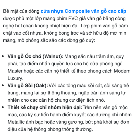
Bề mặt của dòng
cửa nhựa Composite vân gỗ cao cấp
được phủ một lớp màng phim PVC giả vân gỗ bằng công
nghệ hút chân không nhiệt hiện đại. Lớp phim vân gỗ bám
chặt vào cốt nhựa, không bong tróc và sở hữu độ mờ mịn
màng, mô phỏng sắc sảo các dòng gỗ quý:
Vân gỗ Óc chó (Walnut):
Mang sắc nâu trầm ấm, quý
phái, tạo điểm nhấn quyền lực cho hệ cửa phòng ngủ
Master hoặc các căn hộ thiết kế theo phong cách Modern
Luxury.
Vân gỗ Sồi (Oak):
Với các tông màu sồi cát, sồi sáng trẻ
trung, mang lại sự thông thoáng, ngập tràn ánh sáng tự
nhiên cho các căn hộ chung cư diện tích nhỏ.
Thiết kế chạy chỉ nhôm hiện đại:
Trên nền vân gỗ mộc
mạc, các kỹ sư tiến hành điểm xuyết các đường chỉ nhôm
Metallic ánh bạc hoặc vàng gương, bứt phá khỏi sự đơn
điệu của hệ thông phòng thông thường.