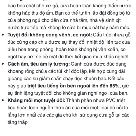
bao bọc chặt chẽ xơ gỗ, cửa hoàn toàn không thấm nước,
không hấp thụ độ ẩm. Bạn có thể tự tin lắp đặt đồng bộ từ
cửa phòng ngủ cho đến cửa nhà tắm, nhà vệ sinh xịt
nước trực tiếp mà không lo cửa bị mục nát hay nấm mốc.
Tuyệt đối không cong vênh, co ngót:
Cấu trúc nhựa gỗ
đúc cứng cáp chịu được sự thay đổi nhiệt độ liên tục của
điều hòa trong phòng, hoàn toàn không bị vặn xoắn, co
ngót hay nứt nẻ bề mặt dù thời tiết giao mùa khắc nghiệt.
Cách âm, tiêu âm lý tưởng:
Cánh cửa được đúc dạng
khoang rỗng chứa các túi khí độc lập, kết hợp cùng dải
gioăng cao su giảm chấn chạy dọc khuôn bao. Kết cấu
này giúp
triệt tiêu tiếng ồn bên ngoài lên đến 85%
, giữ
sự tĩnh lặng tuyệt đối cho không gian nghỉ ngơi của bạn.
Kháng mối mọt tuyệt đối:
Thành phần nhựa PVC triệt
tiêu hoàn toàn nguồn thức ăn của mối mọt, loại bỏ nỗi lo
lắng lớn nhất của các gia chủ khi sử dụng cửa gỗ tại các
tầng thấp.