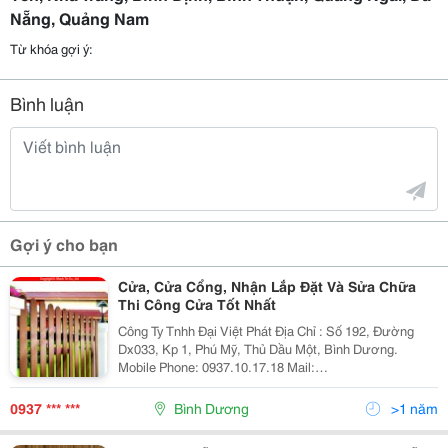
Nẵng, Quảng Nam
Từ khóa gợi ý:
Bình luận
Gợi ý cho bạn
Cửa, Cửa Cổng, Nhận Lắp Đặt Và Sửa Chữa
Thi Công Cửa Tốt Nhất
Công Ty Tnhh Đại Việt Phát Địa Chỉ : Số 192, Đường
Dx033, Kp 1, Phú Mỹ, Thủ Dầu Một, Bình Dương.
Mobile Phone: 0937.10.17.18 Mail:
Xd1.Dvp@Gmail.com Skype: Daivietphat2011 - Xây
Dựng Cửa Cổng Công Ty, Xí Nghiệp,,,,,,
0937 *** ***
Bình Dương
>1 năm