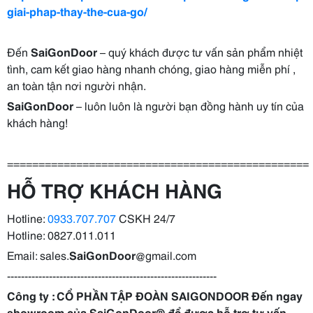
giai-phap-thay-the-cua-go/
Đến
SaiGonDoor
– quý khách được tư vấn sản phẩm nhiệt
tình, cam kết giao hàng nhanh chóng, giao hàng miễn phí ,
an toàn tận nơi người nhận.
SaiGonDoor
– luôn luôn là người bạn đồng hành uy tín của
khách hàng!
================================================
HỖ TRỢ KHÁCH HÀNG
Hotline:
0933.707.707
CSKH 24/7
Hotline: 0827.011.011
Email: sales.
SaiGonDoor
@gmail.com
------------------------------------------------------------
Công ty : CỔ PHẦN TẬP ĐOÀN SAIGONDOOR Đến ngay
showroom của
SaiGonDoor
® để được hỗ trợ tư vấn,