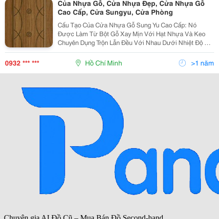
Của Nhựa Gỗ, Cửa Nhựa Đẹp, Cửa Nhựa Gỗ
Cao Cấp, Cửa Sungyu, Cửa Phòng
Cấu Tạo Của Cửa Nhựa Gỗ Sung Yu Cao Cấp: Nó
Được Làm Từ Bột Gỗ Xay Mịn Với Hạt Nhựa Và Keo
Chuyên Dụng Trộn Lẫn Đều Với Nhau Dưới Nhiệt Độ Và
Áp Suất Cao Sau Đó Đúc Theo Hình Dạng Của Khuôn
Đã Làm Sẵn Tạo Thành Một Chất Liệu Rất Bền Và Cứng
0932 *** ***
Hồ Chí Minh
>1 năm
Chắc Ngườ