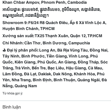
Khan Chbar Ampov, Phnom Penh, Cambodia
អាស័យដ្ឋាន:
ផ្ទះលេខ៦៥,
ផ្លូវជាតិលេខ១,
ភូមិបឹងឈូក,
សង្កាត់និរោធ,
ខណ្ឌច្បារអំពៅ,
រាជធានីភ្នំពេញ។
Showroom 9: F6/24 R8 Quách Điêu, Ấp 6 Xã Vĩnh Lộc A,
Huyện Bình Chánh, TPHCM
Xưởng sản xuất: TX25 Thạnh Xuân, Quận 12, TP.HCM
Chi Nhánh: Cần Thơ, Bình Dương, Campuchia
⛳️ Đại lý phân phối: Long An, Bà Rịa Vũng Tàu, Đồng Nai,
Tây Ninh, Bình Phước, Tiền Giang, Vĩnh Long, Phú
Quốc, Kiên Giang, Phú Quốc, An Giang, Đồng Tháp, Sóc
Trăng, Trà Vinh, Bến Tre, Bạc Liêu, Hậu Giang, Cà Mau,
Lâm Đồng, Đà Lạt, Daklak, Dak Nông, Khánh Hòa, Phú
Yên, Nha Trang, Bình Định, Bình Thuận, Quảng Ngãi, Đà
Nẵng, Quảng Nam
Từ khóa gợi ý:
Bình luận