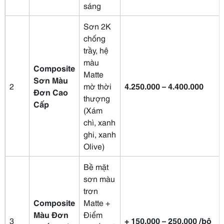
sáng
Sơn 2K
chống
trầy, hệ
màu
Composite
Matte
Sơn Màu
2
mờ thời
4.250.000 – 4.400.000
Đơn Cao
thượng
Cấp
(Xám
chì, xanh
ghi, xanh
Olive)
Bề mặt
sơn màu
trơn
Composite
Matte +
Màu Đơn
Điểm
3
+ 150.000 – 250.000 /bộ