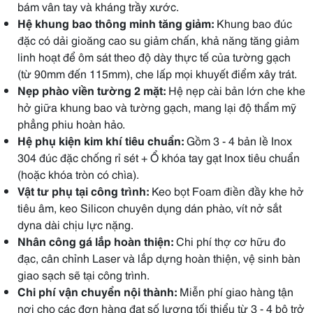
bám vân tay và kháng trầy xước.
Hệ khung bao thông minh tăng giảm:
Khung bao đúc
đặc có dải gioăng cao su giảm chấn, khả năng tăng giảm
linh hoạt để ôm sát theo độ dày thực tế của tường gạch
(từ 90mm đến 115mm), che lấp mọi khuyết điểm xây trát.
Nẹp phào viền tường 2 mặt:
Hệ nẹp cài bản lớn che khe
hở giữa khung bao và tường gạch, mang lại độ thẩm mỹ
phẳng phiu hoàn hảo.
Hệ phụ kiện kim khí tiêu chuẩn:
Gồm 3 - 4 bản lề Inox
304 đúc đặc chống rỉ sét + Ổ khóa tay gạt Inox tiêu chuẩn
(hoặc khóa tròn có chìa).
Vật tư phụ tại công trình:
Keo bọt Foam điền đầy khe hở
tiêu âm, keo Silicon chuyên dụng dán phào, vít nở sắt
dyna dài chịu lực nặng.
Nhân công gá lắp hoàn thiện:
Chi phí thợ cơ hữu đo
đạc, cân chỉnh Laser và lắp dựng hoàn thiện, vệ sinh bàn
giao sạch sẽ tại công trình.
Chi phí vận chuyển nội thành:
Miễn phí giao hàng tận
nơi cho các đơn hàng đạt số lượng tối thiểu từ 3 - 4 bộ trở