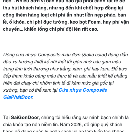
nẻo". Nhiều đơn vị ban đầu báo giá phôi cánh rất rẻ để
thu hút khách hàng, nhưng đến khi chốt hợp đồng lại
cộng thêm hàng loạt chi phí ẩn như: tiền nẹp phào, bản
lề, ổ khóa, chi phí đục tường, keo bọt Foam, hay phí vận
chuyển... khiến tổng chi phí đội lên rất cao.
Dòng cửa nhựa Composite màu đơn (Solid color) đang dẫn
đầu xu hướng thiết kế nội thất tối giản nhờ các gam màu
trung tính thời thượng như trắng, xám, ghi hay kem. Để trực
tiếp tham khảo bảng màu thực tế và các mẫu thiết kế phẳng
hiện đại chạy chỉ nhôm tinh tế đi kèm mức giá gốc tại
xưởng, bạn có thể xem tại
Cửa nhựa Composite
GiaPhátDoor
.
Tại
SaiGonDoor
, chúng tôi hiểu rằng sự minh bạch chính là
chìa khóa tạo nên niềm tin. Năm 2026, để giúp quý khách
hàng dễ dàng quản lý ngân sách và an tâm kiến tạo không