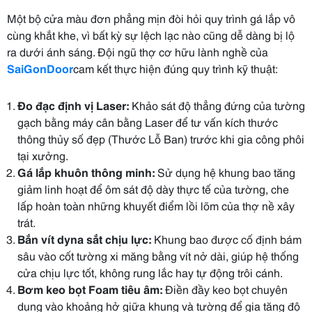
Một bộ cửa màu đơn phẳng mịn đòi hỏi quy trình gá lắp vô
cùng khắt khe, vì bất kỳ sự lệch lạc nào cũng dễ dàng bị lộ
ra dưới ánh sáng. Đội ngũ thợ cơ hữu lành nghề của
SaiGonDoor
cam kết thực hiện đúng quy trình kỹ thuật:
Đo đạc định vị Laser:
Khảo sát độ thẳng đứng của tường
gạch bằng máy cân bằng Laser để tư vấn kích thước
thông thủy số đẹp (Thước Lỗ Ban) trước khi gia công phôi
tại xưởng.
Gá lắp khuôn thông minh:
Sử dụng hệ khung bao tăng
giảm linh hoạt để ôm sát độ dày thực tế của tường, che
lấp hoàn toàn những khuyết điểm lồi lõm của thợ nề xây
trát.
Bắn vít dyna sắt chịu lực:
Khung bao được cố định bám
sâu vào cốt tường xi măng bằng vít nở dài, giúp hệ thống
cửa chịu lực tốt, không rung lắc hay tự động trôi cánh.
Bơm keo bọt Foam tiêu âm:
Điền đầy keo bọt chuyên
dụng vào khoảng hở giữa khung và tường để gia tăng độ