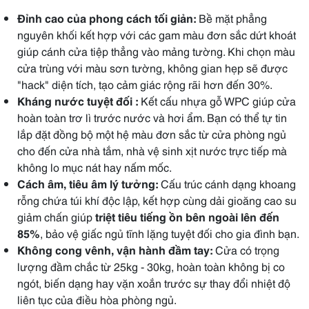
Đỉnh cao của phong cách tối giản:
Bề mặt phẳng
nguyên khối kết hợp với các gam màu đơn sắc dứt khoát
giúp cánh cửa tiệp thẳng vào mảng tường. Khi chọn màu
cửa trùng với màu sơn tường, không gian hẹp sẽ được
"hack" diện tích, tạo cảm giác rộng rãi hơn đến 30%.
Kháng nước tuyệt đối
:
Kết cấu nhựa gỗ WPC giúp cửa
hoàn toàn trơ lì trước nước và hơi ẩm. Bạn có thể tự tin
lắp đặt đồng bộ một hệ màu đơn sắc từ cửa phòng ngủ
cho đến cửa nhà tắm, nhà vệ sinh xịt nước trực tiếp mà
không lo mục nát hay nấm mốc.
Cách âm, tiêu âm lý tưởng:
Cấu trúc cánh dạng khoang
rỗng chứa túi khí độc lập, kết hợp cùng dải gioăng cao su
giảm chấn giúp
triệt tiêu tiếng ồn bên ngoài lên đến
85%
, bảo vệ giấc ngủ tĩnh lặng tuyệt đối cho gia đình bạn.
Không cong vênh, vận hành đầm tay:
Cửa có trọng
lượng đầm chắc từ 25kg - 30kg, hoàn toàn không bị co
ngót, biến dạng hay vặn xoắn trước sự thay đổi nhiệt độ
liên tục của điều hòa phòng ngủ.