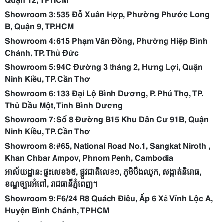
Showroom 3: 535 Đỗ Xuân Hợp, Phường Phước Long
B, Quận 9, TP.HCM
Showroom 4: 615 Phạm Văn Đồng, Phường Hiệp Bình
Chánh, TP. Thủ Đức
Showroom 5: 94C Đường 3 tháng 2, Hưng Lợi, Quận
Ninh Kiều, TP. Cần Thơ
Showroom 6: 133 Đại Lộ Bình Dương, P. Phú Thọ, TP.
Thủ Dầu Một, Tỉnh Bình Dương
Showroom 7: Số 8 Đường B15 Khu Dân Cư 91B, Quận
Ninh Kiều, TP. Cần Thơ
Showroom 8: #65, National Road No.1, Sangkat Niroth ,
Khan Chbar Ampov, Phnom Penh, Cambodia
អាស័យដ្ឋាន:
ផ្ទះលេខ៦៥,
ផ្លូវជាតិលេខ១,
ភូមិបឹងឈូក,
សង្កាត់និរោធ,
ខណ្ឌច្បារអំពៅ,
រាជធានីភ្នំពេញ។
Showroom 9: F6/24 R8 Quách Điêu, Ấp 6 Xã Vĩnh Lộc A,
Huyện Bình Chánh, TPHCM