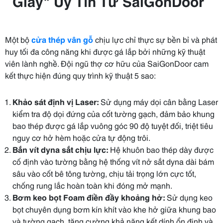
Giày" Uy Tín Từ SaiGonDoor
Một bộ
cửa thép vân gỗ
chịu lực chỉ thực sự bền bỉ và phát
huy tối đa công năng khi được gá lắp bởi những kỹ thuật
viên lành nghề. Đội ngũ thợ cơ hữu của SaiGonDoor cam
kết thực hiện đúng quy trình kỹ thuật 5 sao:
Khảo sát định vị Laser:
Sử dụng máy dọi cân bằng Laser
kiểm tra độ dọi đứng của cốt tường gạch, đảm bảo khung
bao thép được gá lắp vuông góc 90 độ tuyệt đối, triệt tiêu
nguy cơ hở hèm hoặc cửa tự động trôi.
Bắn vít dyna sắt chịu lực:
Hệ khuôn bao thép dày được
cố định vào tường bằng hệ thống vít nở sắt dyna dài bám
sâu vào cốt bê tông tường, chịu tải trọng lớn cực tốt,
chống rung lắc hoàn toàn khi đóng mở mạnh.
Bơm keo bọt Foam điền đầy khoảng hở:
Sử dụng keo
bọt chuyên dụng bơm kín khít vào khe hở giữa khung bao
và tường gạch, tăng cường khả năng kết dính ổn định và