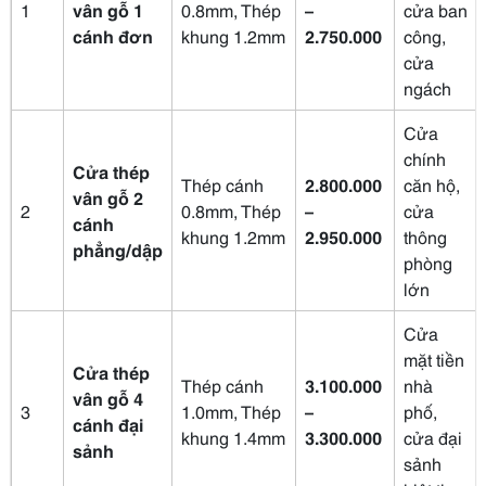
1
vân gỗ 1
0.8mm, Thép
–
cửa ban
cánh đơn
khung 1.2mm
2.750.000
công,
cửa
ngách
Cửa
chính
Cửa thép
Thép cánh
2.800.000
căn hộ,
vân gỗ 2
2
0.8mm, Thép
–
cửa
cánh
khung 1.2mm
2.950.000
thông
phẳng/dập
phòng
lớn
Cửa
mặt tiền
Cửa thép
Thép cánh
3.100.000
nhà
vân gỗ 4
3
1.0mm, Thép
–
phố,
cánh đại
khung 1.4mm
3.300.000
cửa đại
sảnh
sảnh