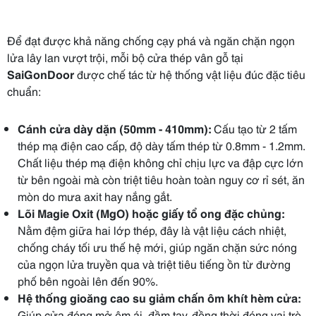
Để đạt được khả năng chống cạy phá và ngăn chặn ngọn
lửa lây lan vượt trội, mỗi bộ cửa thép vân gỗ tại
SaiGonDoor
được chế tác từ hệ thống vật liệu đúc đặc tiêu
chuẩn:
Cánh cửa dày dặn (50mm - 410mm):
Cấu tạo từ 2 tấm
thép mạ điện cao cấp, độ dày tấm thép từ 0.8mm - 1.2mm.
Chất liệu thép mạ điện không chỉ chịu lực va đập cực lớn
từ bên ngoài mà còn triệt tiêu hoàn toàn nguy cơ rỉ sét, ăn
mòn do mưa axit hay nắng gắt.
Lõi Magie Oxit (MgO) hoặc giấy tổ ong đặc chủng:
Nằm đệm giữa hai lớp thép, đây là vật liệu cách nhiệt,
chống cháy tối ưu thế hệ mới, giúp ngăn chặn sức nóng
của ngọn lửa truyền qua và triệt tiêu tiếng ồn từ đường
phố bên ngoài lên đến 90%.
Hệ thống gioăng cao su giảm chấn ôm khít hèm cửa:
Giúp cửa đóng mở êm ái, đầm tay, đồng thời đóng vai trò