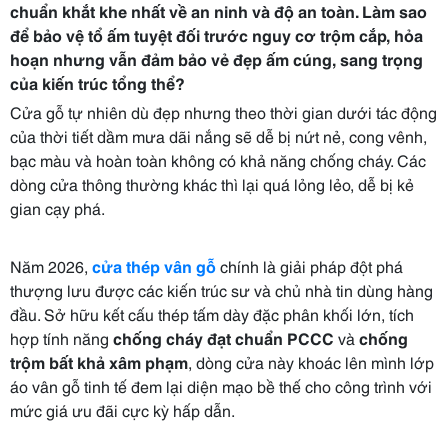
chuẩn khắt khe nhất về an ninh và độ an toàn. Làm sao
để bảo vệ tổ ấm tuyệt đối trước nguy cơ trộm cắp, hỏa
hoạn nhưng vẫn đảm bảo vẻ đẹp ấm cúng, sang trọng
của kiến trúc tổng thể?
Cửa gỗ tự nhiên dù đẹp nhưng theo thời gian dưới tác động
của thời tiết dầm mưa dãi nắng sẽ dễ bị nứt nẻ, cong vênh,
bạc màu và hoàn toàn không có khả năng chống cháy. Các
dòng cửa thông thường khác thì lại quá lỏng lẻo, dễ bị kẻ
gian cạy phá.
Năm 2026,
cửa thép vân gỗ
chính là giải pháp đột phá
thượng lưu được các kiến trúc sư và chủ nhà tin dùng hàng
đầu. Sở hữu kết cấu thép tấm dày đặc phân khối lớn, tích
hợp tính năng
chống cháy đạt chuẩn PCCC
và
chống
trộm bất khả xâm phạm
, dòng cửa này khoác lên mình lớp
áo vân gỗ tinh tế đem lại diện mạo bề thế cho công trình với
mức giá ưu đãi cực kỳ hấp dẫn.