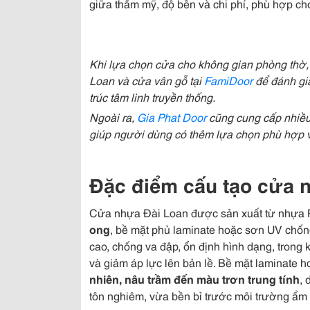
giữa thẩm mỹ, độ bền và chi phí, phù hợp ch
Khi lựa chọn cửa cho không gian phòng thờ
Loan và cửa vân gỗ tại
FamiDoor
để đánh giá
trúc tâm linh truyền thống.
Ngoài ra,
Gia Phat Door
cũng cung cấp nhiều
giúp người dùng có thêm lựa chọn phù hợp v
Đặc điểm cấu tạo cửa 
Cửa nhựa Đài Loan được sản xuất từ nhựa 
ong
, bề mặt phủ laminate hoặc sơn UV chốn
cao, chống va đập, ổn định hình dạng, trong 
và giảm áp lực lên bản lề. Bề mặt laminate 
nhiên, nâu trầm đến màu trơn trung tính
, 
tôn nghiêm, vừa bền bỉ trước môi trường ẩm t