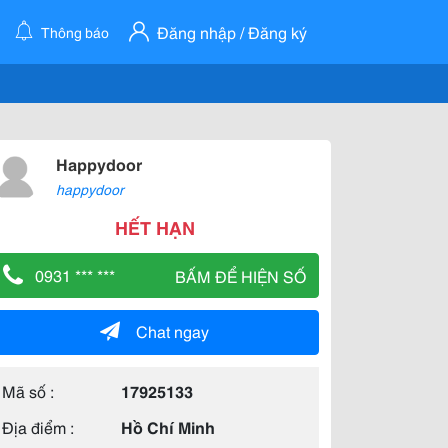
Đăng nhập / Đăng ký
Thông báo
Happydoor
happydoor
HẾT HẠN
0931 *** ***
BẤM ĐỂ HIỆN SỐ
Chat ngay
Mã số :
17925133
Địa điểm :
Hồ Chí Minh