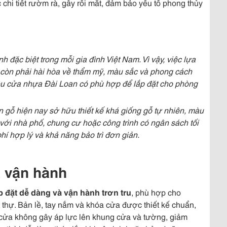
 chi tiết rườm rà, gây rối mắt, đảm bảo yếu tố phong thủy
 đặc biệt trong mỗi gia đình Việt Nam. Vì vậy, việc lựa
còn phải hài hòa về thẩm mỹ, màu sắc và phong cách
iệu cửa nhựa Đài Loan có phù hợp để lắp đặt cho phòng
 gỗ hiện nay sở hữu thiết kế khá giống gỗ tự nhiên, màu
 với nhà phố, chung cư hoặc công trình có ngân sách tối
hí hợp lý và khả năng bảo trì đơn giản.
à vận hành
p đặt dễ dàng và vận hành trơn tru
, phù hợp cho
 thự. Bản lề, tay nắm và khóa cửa được thiết kế chuẩn,
 cửa không gây áp lực lên khung cửa và tường, giảm