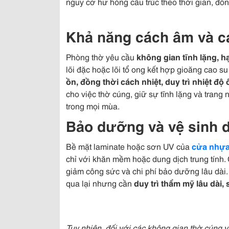
nguy cơ hư hỏng cấu trúc theo thời gian, đồ
Khả năng cách âm và c
Phòng thờ yêu cầu
không gian tĩnh lặng, h
lõi đặc hoặc lõi tổ ong kết hợp gioăng cao s
ồn, đồng thời cách nhiệt, duy trì nhiệt độ
cho việc thờ cúng, giữ sự tĩnh lặng và trang 
trong mọi mùa.
Bảo dưỡng và vệ sinh 
Bề mặt laminate hoặc sơn UV của
cửa nhựa
chỉ với khăn mềm hoặc dung dịch trung tính.
giảm công sức và chi phí bảo dưỡng lâu dài.
qua lại nhưng cần
duy trì thẩm mỹ lâu dài,
Tuy nhiên, đối với các không gian thờ cúng yê