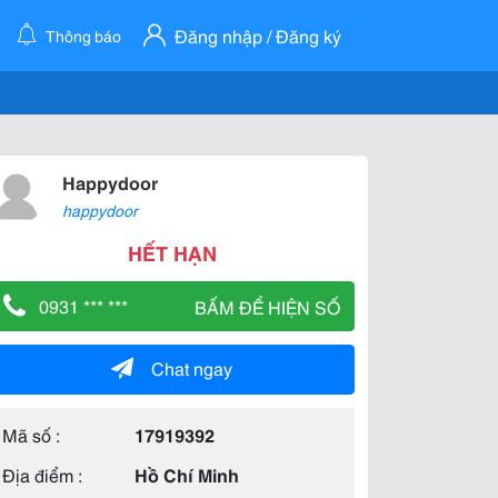
Đăng nhập / Đăng ký
Thông báo
Happydoor
happydoor
HẾT HẠN
0931 *** ***
BẤM ĐỂ HIỆN SỐ
Chat ngay
Mã số :
17919392
Địa điểm :
Hồ Chí Minh