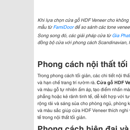
Khi lựa chọn cửa gỗ HDF Veneer cho không 
mẫu từ
FamiDoor
để so sánh các tone veneer
Song song đó, các giải pháp cửa từ
Gia Phat
đồng bộ cửa với phong cách Scandinavian, 
Phong cách nội thất tố
Trong phong cách tối giản, các chi tiết nội t
và hạn chế trang trí rườm rà.
Cửa gỗ HDF Ve
và màu gỗ tự nhiên ấm áp, tạo điểm nhấn mà 
phẳng hoặc kẻ rãnh tinh tế, dễ kết hợp với 
rộng rãi và sáng sủa cho phòng ngủ, phòng 
và màu sắc giúp cửa HDF Veneer thích nghi vớ
tế trong nội thất tối giản.
Phong cách hiện đại v