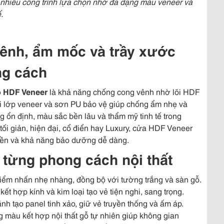
nhiều công trình lựa chọn nhờ đa dạng màu veneer và
.
ênh, ẩm mốc và trầy xước
ng cách
 HDF Veneer
là khả năng chống cong vênh nhờ lõi HDF
i lớp veneer và sơn PU bảo vệ giúp chống ẩm nhẹ và
ng ổn định, màu sắc bền lâu và thẩm mỹ tinh tế trong
tối giản, hiện đại, cổ điển hay Luxury, cửa HDF Veneer
bền và khả năng bảo dưỡng dễ dàng.
 từng phong cách nội thất
điểm nhấn nhẹ nhàng, đồng bộ với tường trắng và sàn gỗ.
t hợp kính và kim loại tạo vẻ tiện nghi, sang trọng.
h tạo panel tinh xảo, giữ vẻ truyền thống và ấm áp.
 màu kết hợp nội thất gỗ tự nhiên giúp không gian