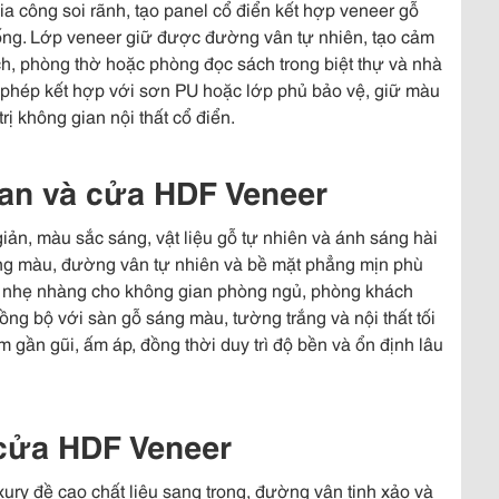
a công soi rãnh, tạo panel cổ điển kết hợp veneer gỗ
thống. Lớp veneer giữ được đường vân tự nhiên, tạo cảm
h, phòng thờ hoặc phòng đọc sách trong biệt thự và nhà
 phép kết hợp với sơn PU hoặc lớp phủ bảo vệ, giữ màu
rị không gian nội thất cổ điển.
an và cửa HDF Veneer
iản, màu sắc sáng, vật liệu gỗ tự nhiên và ánh sáng hài
ng màu, đường vân tự nhiên và bề mặt phẳng mịn phù
 nhẹ nhàng cho không gian phòng ngủ, phòng khách
đồng bộ với sàn gỗ sáng màu, tường trắng và nội thất tối
m gần gũi, ấm áp, đồng thời duy trì độ bền và ổn định lâu
cửa HDF Veneer
ury đề cao chất liệu sang trọng, đường vân tinh xảo và