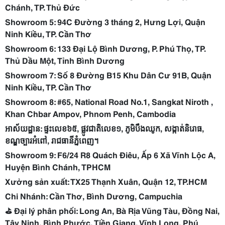
Chánh, TP. Thủ Đức
Showroom 5: 94C Đường 3 tháng 2, Hưng Lợi, Quận
Ninh Kiều, TP. Cần Thơ
Showroom 6: 133 Đại Lộ Bình Dương, P. Phú Thọ, TP.
Thủ Dầu Một, Tỉnh Bình Dương
Showroom 7: Số 8 Đường B15 Khu Dân Cư 91B, Quận
Ninh Kiều, TP. Cần Thơ
Showroom 8: #65, National Road No.1, Sangkat Niroth ,
Khan Chbar Ampov, Phnom Penh, Cambodia
អាស័យដ្ឋាន:
ផ្ទះលេខ៦៥,
ផ្លូវជាតិលេខ១,
ភូមិបឹងឈូក,
សង្កាត់និរោធ,
ខណ្ឌច្បារអំពៅ,
រាជធានីភ្នំពេញ។
Showroom 9: F6/24 R8 Quách Điêu, Ấp 6 Xã Vĩnh Lộc A,
Huyện Bình Chánh, TPHCM
Xưởng sản xuất: TX25 Thạnh Xuân, Quận 12, TP.HCM
Chi Nhánh: Cần Thơ, Bình Dương, Campuchia
⛳️ Đại lý phân phối: Long An, Bà Rịa Vũng Tàu, Đồng Nai,
Tây Ninh, Bình Phước, Tiền Giang, Vĩnh Long, Phú