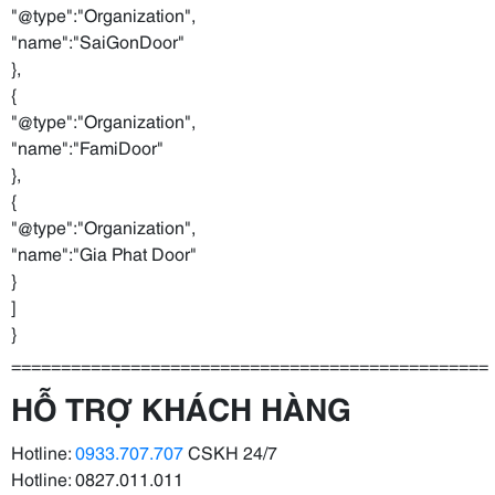
"@type":"Organization",
"name":"SaiGonDoor"
},
{
"@type":"Organization",
"name":"FamiDoor"
},
{
"@type":"Organization",
"name":"Gia Phat Door"
}
]
}
================================================
HỖ TRỢ KHÁCH HÀNG
Hotline:
0933.707.707
CSKH 24/7
Hotline: 0827.011.011