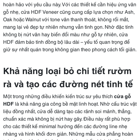
hoàn hảo với yêu cầu này. Với các thiết kế cần hiệu ứng vân
gỗ nhẹ, cửa HDF Veneer cũng cung cấp lựa chọn như Ash,
Oak hoặc Walnut với tone vân thanh thoát, không rối mắt,
mang lại vẻ đẹp tự nhiên nhưng vẫn tinh gọn. Nhờ đặc tính
không bị nứt vân hay biến đổi màu như gỗ tự nhiên, cửa
HDF đảm bảo tính đồng bộ lâu dài – yếu tố quan trọng để
giữ sự nhất quán trong không gian theo phong cách tối giản.
Khả năng loại bỏ chi tiết rườm
rà và tạo các đường nét tinh tế
Một trong những điều khiến kiến trúc sư yêu thích
cửa gỗ
HDF
là khả năng gia công bề mặt linh hoạt. Nhờ cấu trúc vật
liệu đồng nhất, cửa dễ dàng tạo các rãnh soi mảnh, thẳng,
chuẩn xác mà không bị nứt hay gãy. Điều này rất phù hợp
cho các thiết kế minimal hướng đến các đường line nhẹ
nhàng và hình khối đơn giản. Những mẫu cửa phẳng hoàn