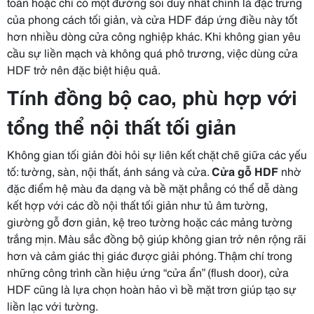
toàn hoặc chỉ có một đường soi duy nhất chính là đặc trưng
của phong cách tối giản, và cửa HDF đáp ứng điều này tốt
hơn nhiều dòng cửa công nghiệp khác. Khi không gian yêu
cầu sự liền mạch và không quá phô trương, việc dùng cửa
HDF trở nên đặc biệt hiệu quả.
Tính đồng bộ cao, phù hợp với
tổng thể nội thất tối giản
Không gian tối giản đòi hỏi sự liên kết chặt chẽ giữa các yếu
tố: tường, sàn, nội thất, ánh sáng và cửa.
Cửa gỗ HDF
nhờ
đặc điểm hệ màu đa dạng và bề mặt phẳng có thể dễ dàng
kết hợp với các đồ nội thất tối giản như tủ âm tường,
giường gỗ đơn giản, kệ treo tường hoặc các mảng tường
trắng mịn. Màu sắc đồng bộ giúp không gian trở nên rộng rãi
hơn và cảm giác thị giác được giải phóng. Thậm chí trong
những công trình cần hiệu ứng “cửa ẩn” (flush door), cửa
HDF cũng là lựa chọn hoàn hảo vì bề mặt trơn giúp tạo sự
liền lạc với tường.