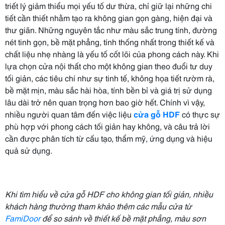
triết lý giảm thiểu mọi yếu tố dư thừa, chỉ giữ lại những chi
tiết cần thiết nhằm tạo ra không gian gọn gàng, hiện đại và
thư giãn. Những nguyên tắc như màu sắc trung tính, đường
nét tinh gọn, bề mặt phẳng, tính thống nhất trong thiết kế và
chất liệu nhẹ nhàng là yếu tố cốt lõi của phong cách này. Khi
lựa chọn cửa nội thất cho một không gian theo đuổi tư duy
tối giản, các tiêu chí như sự tinh tế, không họa tiết rườm rà,
bề mặt mịn, màu sắc hài hòa, tính bền bỉ và giá trị sử dụng
lâu dài trở nên quan trọng hơn bao giờ hết. Chính vì vậy,
nhiều người quan tâm đến việc liệu
cửa gỗ HDF
có thực sự
phù hợp với phong cách tối giản hay không, và câu trả lời
cần được phân tích từ cấu tạo, thẩm mỹ, ứng dụng và hiệu
quả sử dụng.
Khi tìm hiểu về cửa gỗ HDF cho không gian tối giản, nhiều
khách hàng thường tham khảo thêm các mẫu cửa từ
FamiDoor
để so sánh về thiết kế bề mặt phẳng, màu sơn