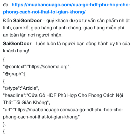
đại.
https://muabancuago.com/cua-go-hdf-phu-hop-cho-
phong-cach-noi-that-toi-gian-khong/
Đến
SaiGonDoor
– quý khách được tư vấn sản phẩm nhiệt
tình, cam kết giao hàng nhanh chóng, giao hàng miễn phí ,
an toàn tận nơi người nhận.
SaiGonDoor
– luôn luôn là người bạn đồng hành uy tín của
khách hàng!
{
"@context":"https://schema.org",
"@graph":[
{
"@type":"Article",
"headline":"Cửa Gỗ HDF Phù Hợp Cho Phong Cách Nội
Thất Tối Giản Không",
"url":"https://muabancuago.com/cua-go-hdf-phu-hop-cho-
phong-cach-noi-that-toi-gian-khong/"
},
{