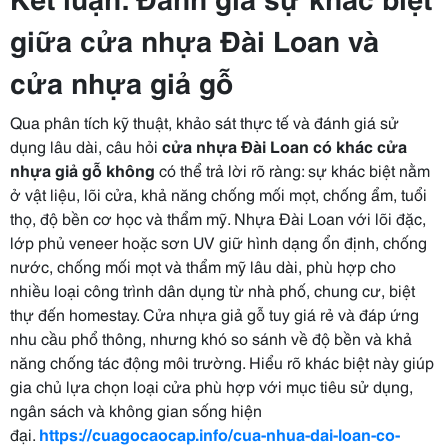
giữa cửa nhựa Đài Loan và
cửa nhựa giả gỗ
Qua phân tích kỹ thuật, khảo sát thực tế và đánh giá sử
dụng lâu dài, câu hỏi
cửa nhựa Đài Loan có khác cửa
nhựa giả gỗ không
có thể trả lời rõ ràng: sự khác biệt nằm
ở vật liệu, lõi cửa, khả năng chống mối mọt, chống ẩm, tuổi
thọ, độ bền cơ học và thẩm mỹ. Nhựa Đài Loan với lõi đặc,
lớp phủ veneer hoặc sơn UV giữ hình dạng ổn định, chống
nước, chống mối mọt và thẩm mỹ lâu dài, phù hợp cho
nhiều loại công trình dân dụng từ nhà phố, chung cư, biệt
thự đến homestay. Cửa nhựa giả gỗ tuy giá rẻ và đáp ứng
nhu cầu phổ thông, nhưng khó so sánh về độ bền và khả
năng chống tác động môi trường. Hiểu rõ khác biệt này giúp
gia chủ lựa chọn loại cửa phù hợp với mục tiêu sử dụng,
ngân sách và không gian sống hiện
đại.
https://cuagocaocap.info/cua-nhua-dai-loan-co-