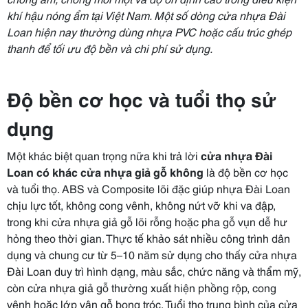
khí hậu nóng ẩm tại Việt Nam. Một số dòng cửa nhựa Đài
Loan hiện nay thường dùng nhựa PVC hoặc cấu trúc ghép
thanh để tối ưu độ bền và chi phí sử dụng.
Độ bền cơ học và tuổi thọ sử
dụng
Một khác biệt quan trọng nữa khi trả lời
cửa nhựa Đài
Loan có khác cửa nhựa giả gỗ không
là độ bền cơ học
và tuổi thọ. ABS và Composite lõi đặc giúp nhựa Đài Loan
chịu lực tốt, không cong vênh, không nứt vỡ khi va đập,
trong khi cửa nhựa giả gỗ lõi rỗng hoặc pha gỗ vụn dễ hư
hỏng theo thời gian. Thực tế khảo sát nhiều công trình dân
dụng và chung cư từ 5–10 năm sử dụng cho thấy cửa nhựa
Đài Loan duy trì hình dạng, màu sắc, chức năng và thẩm mỹ,
còn cửa nhựa giả gỗ thường xuất hiện phồng rộp, cong
vênh hoặc lớp vân gỗ bong tróc. Tuổi thọ trung bình của cửa