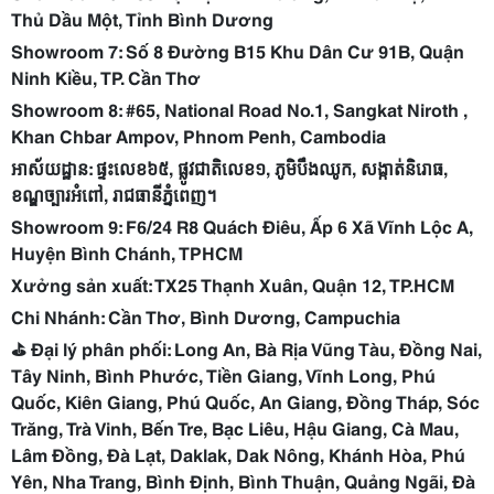
Thủ Dầu Một, Tỉnh Bình Dương
Showroom 7: Số 8 Đường B15 Khu Dân Cư 91B, Quận
Ninh Kiều, TP. Cần Thơ
Showroom 8: #65, National Road No.1, Sangkat Niroth ,
Khan Chbar Ampov, Phnom Penh, Cambodia
អាស័យដ្ឋាន:
ផ្ទះលេខ៦៥,
ផ្លូវជាតិលេខ១,
ភូមិបឹងឈូក,
សង្កាត់និរោធ,
ខណ្ឌច្បារអំពៅ,
រាជធានីភ្នំពេញ។
Showroom 9: F6/24 R8 Quách Điêu, Ấp 6 Xã Vĩnh Lộc A,
Huyện Bình Chánh, TPHCM
Xưởng sản xuất: TX25 Thạnh Xuân, Quận 12, TP.HCM
Chi Nhánh: Cần Thơ, Bình Dương, Campuchia
⛳️ Đại lý phân phối: Long An, Bà Rịa Vũng Tàu, Đồng Nai,
Tây Ninh, Bình Phước, Tiền Giang, Vĩnh Long, Phú
Quốc, Kiên Giang, Phú Quốc, An Giang, Đồng Tháp, Sóc
Trăng, Trà Vinh, Bến Tre, Bạc Liêu, Hậu Giang, Cà Mau,
Lâm Đồng, Đà Lạt, Daklak, Dak Nông, Khánh Hòa, Phú
Yên, Nha Trang, Bình Định, Bình Thuận, Quảng Ngãi, Đà