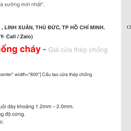
hà xưởng mới nhất".
 LINH XUÂN, THỦ ĐỨC, TP HỒ CHÍ MINH.
 Call / Zalo)
chống cháy
-
Giá cửa thép chống
center" width="800"] Cấu tạo cửa thép chống
guội dày khoảng 1.2mm – 2.0mm.
ng độ cứng.
c.