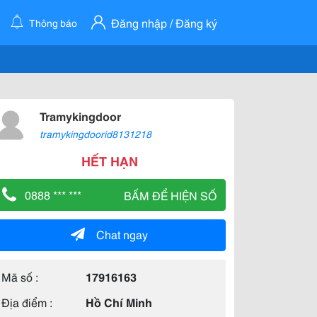
Đăng nhập / Đăng ký
Thông báo
Tramykingdoor
tramykingdoorid8131218
HẾT HẠN
0888 *** ***
BẤM ĐỂ HIỆN SỐ
Chat ngay
Mã số :
17916163
Địa điểm :
Hồ Chí Minh