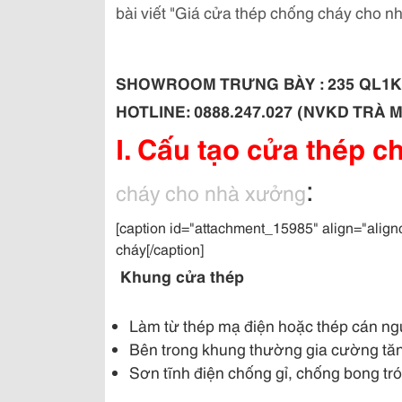
bài viết "Giá cửa thép chống cháy cho n
SHOWROOM TRƯNG BÀY : 235 QL1K ,
HOTLINE: 0888.247.027 (NVKD TRÀ MY-
I. Cấu tạo cửa thép 
:
cháy cho nhà xưởng
[caption id="attachment_15985" align="align
cháy[/caption]
Khung cửa thép
Làm từ thép mạ điện hoặc thép cán n
Bên trong khung thường gia cường tă
Sơn tĩnh điện chống gỉ, chống bong tró