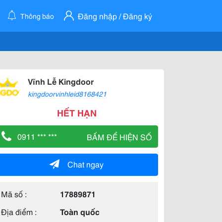
Đăng nhập / Đăng ký
Thông báo
Vĩnh Lễ Kingdoor
kingdoorvinhleid8168421
HẾT HẠN
0911 *** ***
BẤM ĐỂ HIỆN SỐ
Chat ngay
Mã số :
17889871
Địa điểm :
Toàn quốc