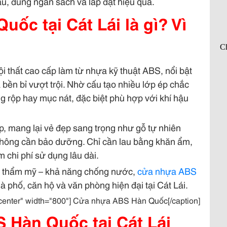
ẫu, đúng ngân sách và lắp đặt hiệu quả.
ốc tại Cát Lái là gì? Vì
i thất cao cấp làm từ nhựa kỹ thuật ABS, nổi bật
 bền bỉ vượt trội. Nhờ cấu tạo nhiều lớp ép chắc
 rộp hay mục nát, đặc biệt phù hợp với khí hậu
, mang lại vẻ đẹp sang trọng như gỗ tự nhiên
không cần bảo dưỡng. Chỉ cần lau bằng khăn ẩm,
m chi phí sử dụng lâu dài.
– thẩm mỹ – khả năng chống nước,
cửa nhựa ABS
 phố, căn hộ và văn phòng hiện đại tại Cát Lái.
ncenter" width="800"] Cửa nhựa ABS Hàn Quốc[/caption]
 Hàn Quốc tại Cát Lái