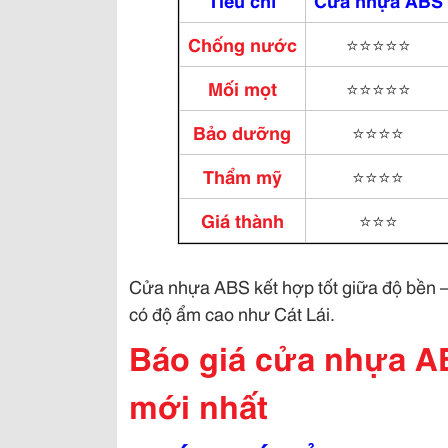
Tiêu chí
Cửa nhựa ABS
Chống nước
⭐⭐⭐⭐⭐
Mối mọt
⭐⭐⭐⭐⭐
Bảo dưỡng
⭐⭐⭐⭐
Thẩm mỹ
⭐⭐⭐⭐
Giá thành
⭐⭐⭐
Cửa nhựa ABS kết hợp tốt giữa độ bền – 
có độ ẩm cao như Cát Lái.
Báo giá cửa nhựa AB
mới nhất