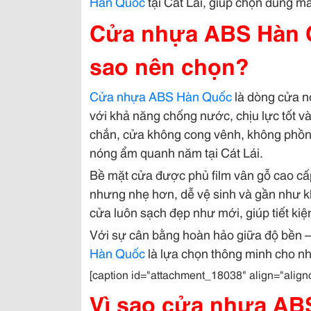
Hàn Quốc
tại Cát Lái, giúp chọn đúng m
Cửa nhựa ABS Hàn Qu
sao nên chọn?
Cửa nhựa ABS Hàn Quốc
là dòng cửa nộ
với khả năng chống nước, chịu lực tốt và
chắn, cửa không cong vênh, không phồng
nóng ẩm quanh năm tại Cát Lái.
Bề mặt cửa được phủ film vân gỗ cao cấp
nhưng nhẹ hơn, dễ vệ sinh và gần như 
cửa luôn sạch đẹp như mới, giúp tiết kiệ
Với sự cân bằng hoàn hảo giữa độ bền 
Hàn Quốc
là lựa chọn thông minh cho nhà
[caption id="attachment_18038" align="alig
Vì sao cửa nhựa ABS