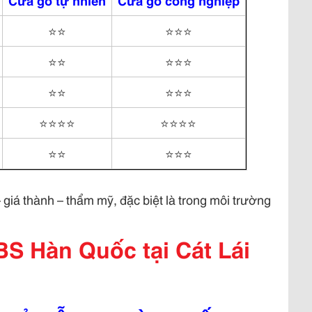
Cửa gỗ tự nhiên
Cửa gỗ công nghiệp
⭐⭐
⭐⭐⭐
⭐⭐
⭐⭐⭐
⭐⭐
⭐⭐⭐
⭐⭐⭐⭐
⭐⭐⭐⭐
⭐⭐
⭐⭐⭐
giá thành – thẩm mỹ, đặc biệt là trong môi trường
S Hàn Quốc tại Cát Lái