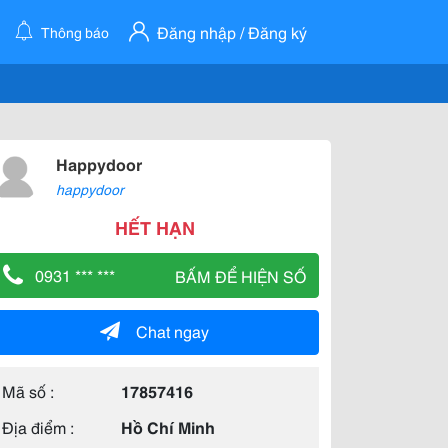
Đăng nhập / Đăng ký
Thông báo
Happydoor
happydoor
HẾT HẠN
0931 *** ***
BẤM ĐỂ HIỆN SỐ
Chat ngay
Mã số :
17857416
Địa điểm :
Hồ Chí Minh