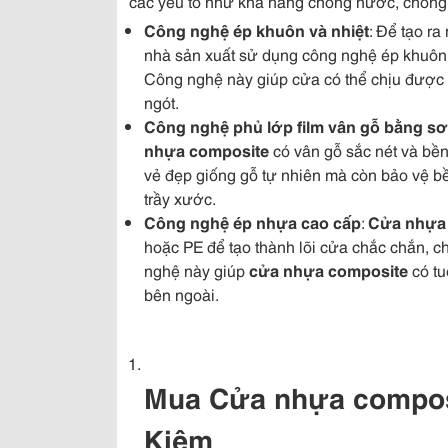
các yếu tố như khả năng chống nước, chống m
Công nghệ ép khuôn và nhiệt
: Để tạo r
nhà sản xuất sử dụng công nghệ ép khuôn v
Công nghệ này giúp cửa có thể chịu được m
ngót.
Công nghệ phủ lớp film vân gỗ bằng s
nhựa composite
có vân gỗ sắc nét và bền
vẻ đẹp giống gỗ tự nhiên mà còn bảo vệ bề
trầy xước.
Công nghệ ép nhựa cao cấp
:
Cửa nhựa
hoặc PE để tạo thành lõi cửa chắc chắn, 
nghệ này giúp
cửa nhựa composite
có tu
bên ngoài.
Mua Cửa nhựa composit
Kiệm