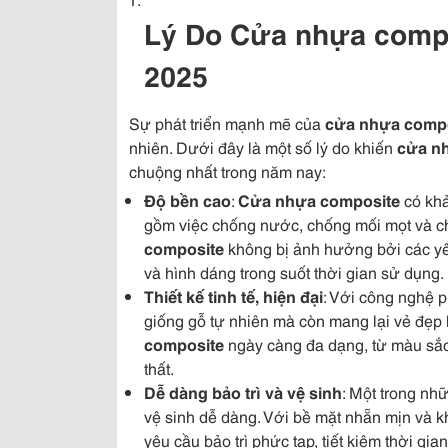
Lý Do Cửa nhựa comp
2025
Sự phát triển mạnh mẽ của
cửa nhựa comp
nhiên. Dưới đây là một số lý do khiến
cửa n
chuộng nhất trong năm nay:
Độ bền cao
:
Cửa nhựa composite
có khả
gồm việc chống nước, chống mối mọt và ch
composite
không bị ảnh hưởng bởi các yếu
và hình dáng trong suốt thời gian sử dụng.
Thiết kế tinh tế, hiện đại
: Với công nghệ 
giống gỗ tự nhiên mà còn mang lại vẻ đẹp h
composite
ngày càng đa dạng, từ màu sắc 
thất.
Dễ dàng bảo trì và vệ sinh
: Một trong n
vệ sinh dễ dàng. Với bề mặt nhẵn mịn và 
yêu cầu bảo trì phức tạp, tiết kiệm thời gi