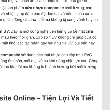
ối mọt và cách âm, cách nhiệt tốt hơn bao giờ hết.
a một sản phẩm
cửa nhựa composite
chất lượng, các
à nhiệt, giúp đảm bảo độ dẻo dai và bền bỉ của cửa.
ọi tác động của thời tiết mà không bị cong vênh hay co
ơn UV
: Đây là một công nghệ tiên tiến giúp bề mặt
cửa
 màu theo thời gian. Lớp sơn UV không chỉ giúp cửa có
 mặt khỏi các tác nhân gây hại như tia UV, bụi bẩn hay
 composite
sử dụng các loại nhựa cao cấp như PVC
chống ẩm mốc, mối mọt và có khả năng chịu lực cao. Công
ổi thọ lâu dài mà không lo bị ảnh hưởng bởi môi trường
e Online – Tiện Lợi Và Tiết