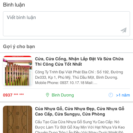
Bình luận
Gợi ý cho bạn
Cửa, Cửa Cổng, Nhận Lắp Đặt Và Sửa Chữa
Thi Công Cửa Tốt Nhất
Công Ty Tnhh Đại Việt Phát Địa Chỉ : Số 192, Đường
Dx033, Kp 1, Phú Mỹ, Thủ Dầu Một, Bình Dương.
Mobile Phone: 0937.10.17.18 Mail:
Xd1.Dvp@Gmail.com Skype: Daivietphat2011 - Xây
Dựng Cửa Cổng Công Ty, Xí Nghiệp,,,,,,
0937 *** ***
Bình Dương
>1 năm
Của Nhựa Gỗ, Cửa Nhựa Đẹp, Cửa Nhựa Gỗ
Cao Cấp, Cửa Sungyu, Cửa Phòng
Cấu Tạo Của Cửa Nhựa Gỗ Sung Yu Cao Cấp: Nó
Được Làm Từ Bột Gỗ Xay Mịn Với Hạt Nhựa Và Keo
Chuyên Dụng Trộn Lẫn Đều Với Nhau Dưới Nhiệt Độ Và