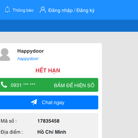
Đăng nhập / Đăng ký
Thông báo
Happydoor
happydoor
HẾT HẠN
0931 *** ***
BẤM ĐỂ HIỆN SỐ
Chat ngay
Mã số :
17835458
Địa điểm :
Hồ Chí Minh