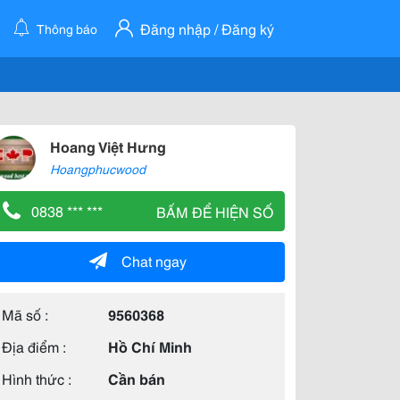
Đăng nhập / Đăng ký
Thông báo
Hoang Việt Hưng
Hoangphucwood
0838 *** ***
BẤM ĐỂ HIỆN SỐ
Chat ngay
Mã số :
9560368
Địa điểm :
Hồ Chí Minh
Hình thức :
Cần bán