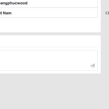
oangphucwood
ệt Nam