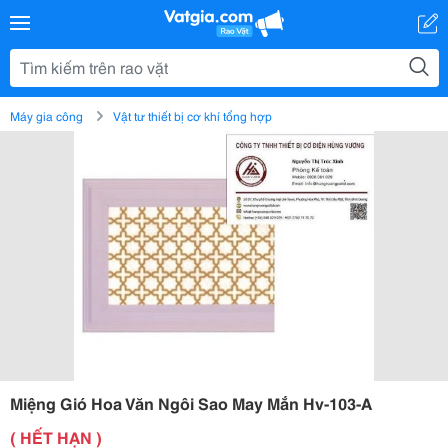
Máy gia công
Vật tư thiết bị cơ khí tổng hợp
Miệng Gió Hoa Văn Ngôi Sao May Mắn Hv-103-A
( HẾT HẠN )