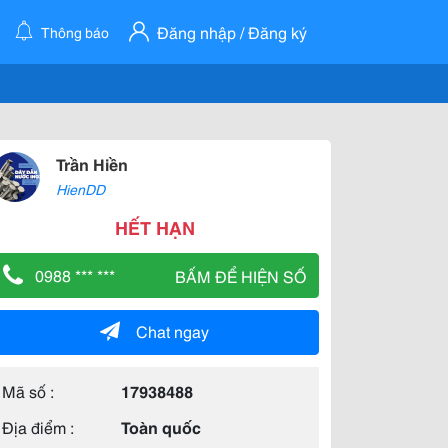
Đăng nhập / Đăng ký
Thông báo
Trần Hiền
HienDD
HẾT HẠN
0988 *** ***
BẤM ĐỂ HIỆN SỐ
Chat ngay
Mã số :
17938488
Địa điểm :
Toàn quốc