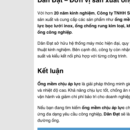
Với hơn 
20 năm kinh nghiệm
, 
Công ty TNHH S
sản xuất và cung cấp các sản phẩm như 
ống mềm
lực bọc lưới inox, ống chống rung kim loại, 
ống công nghiệp
.
Dân Đạt sở hữu hệ thống máy móc hiện đại, quy tr
thuật kinh nghiệm. Bên cạnh đó, công ty còn nhậ
suất và kiểu kết nối phù hợp với từng công trình.
Kết luận
Ống mềm chịu áp lực
 là giải pháp thông minh g
và nhiệt độ cao. Khả năng chịu lực tốt, chống ăn
vận hành và giảm chi phí bảo trì cho doanh nghiệp
Nếu bạn đang tìm kiếm 
ống mềm chịu áp lực
 c
ứng đa dạng yêu cầu công nghiệp, 
Dân Đạt
 sẽ l
đường ống.