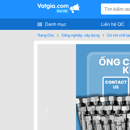
Danh mục
Liên hệ QC
Trang Chủ
Công nghiệp, xây dựng
Cơ khí chế tạ