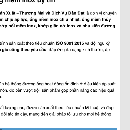
ản Xuất – Thương Mại và Dịch Vụ Dân Đạt
 là đơn vị chuyên 
 chịu áp lực, ống mềm inox chịu nhiệt, ống mềm thủy 
khớp nối mềm inox, khớp giãn nở inox và phụ kiện đường 
ình sản xuất theo tiêu chuẩn 
ISO 9001:2015
 và đội ngũ kỹ 
n 
gia công theo yêu cầu
, đáp ứng đa dạng kích thước, áp 
iúp hệ thống đường ống hoạt động ổn định ở điều kiện áp suất 
 mòn, độ bền vượt trội, sản phẩm góp phần nâng cao hiệu quả 
.
hất lượng cao, được sản xuất theo tiêu chuẩn kỹ thuật và đáp 
à đối tác tin cậy, mang đến giải pháp tối ưu cho mọi hệ thống 