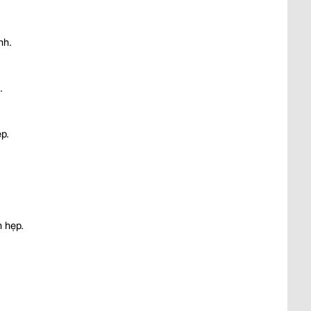
nh.
.
ệp.
n hẹp.