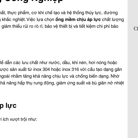
ất, thực phẩm, cơ khí chế tạo và hệ thống thủy lực, đường 
 khắc nghiệt. Việc lựa chọn 
ống mềm chịu áp lực
 chất lượng 
m thiểu rủi ro rò rỉ, bảo vệ thiết bị và tiết kiệm chi phí bảo 
 để dẫn các lưu chất như nước, dầu, khí nén, hơi nóng hoặc 
ược sản xuất từ inox 304 hoặc inox 316 với cấu tạo dạng gân 
ngoài nhằm tăng khả năng chịu lực và chống biến dạng. Nhờ 
khả năng hấp thụ rung động, giảm ứng suất và bù giãn nở nhiệt 
p lực
i ích vượt trội như: