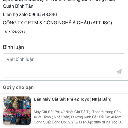
Quận Bình Tân
Liên hệ zalo 0966.548.846
CÔNG TY CP TM & CÔNG NGHỆ Á CHÂU (ATT-JSC)
Từ khóa gợi ý:
Bình luận
Gợi ý cho bạn
Bán Máy Cắt Sát Phi 42 Toyo( Nhật Bản)
Máy Cắt Sắt Phi 42 Nhật Giá Rẻ Tại Tphcm Hạng Sản
Xuất: Toyo ( Nhật Bản) Đường Kính Cắt Tối Đa: 42Mm
Công Suất Động Cơ: 2,2Kw Điện Áp: 380/ 3Pha Tốc Độ
Cắt/ Uốn: 2S Trọng Lượng 680Kg Cắt Các Kiểu Sắt