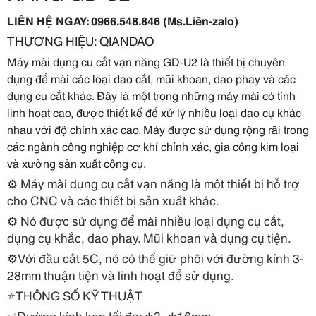
LIÊN HỆ
NGAY: 0966.548.846 (Ms.Liên-zalo)
THƯƠNG HIỆU: QIANDAO
Máy mài dụng cụ cắt vạn năng GD-U2 là thiết bị chuyên
dụng để mài các loại dao cắt, mũi khoan, dao phay và các
dụng cụ cắt khác. Đây là một trong những máy mài có tính
linh hoạt cao, được thiết kế để xử lý nhiều loại dao cụ khác
nhau với độ chính xác cao. Máy được sử dụng rộng rãi trong
các ngành công nghiệp cơ khí chính xác, gia công kim loại
và xưởng sản xuất công cụ.
⚙️
Máy mài dụng cụ cắt vạn năng là một thiết bị hỗ trợ
cho CNC và các thiết bị sản xuất khác.
⚙️
Nó được sử dụng để mài nhiều loại dụng cụ cắt,
dụng cụ khắc, dao phay. Mũi khoan và dụng cụ tiện.
⚙️
Với đầu cắt 5C, nó có thể giữ phôi với đường kính 3-
28mm thuận tiện và linh hoạt để sử dụng.
⭐
️THÔNG SỐ KỸ THUẬT
Đường kính kẹp tối đa: φ3~φ16mm
✅