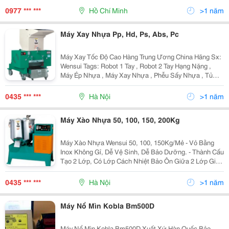
Như: Thép Tấm, Thép Ống, Thép Thanh....
0977 *** ***
Hồ Chí Minh
>1 năm
Máy Xay Nhựa Pp, Hd, Ps, Abs, Pc
Máy Xay Tốc Độ Cao Hàng Trung Ương China Hãng Sx:
Wensui Tags: Robot 1 Tay , Robot 2 Tay Hạng Nặng ,
Máy Ép Nhựa , Máy Xay Nhựa , Phễu Sấy Nhựa , Tủ
Sấy Nhựa , Máy Sấy Hút Ẩm , Máy Hút Liệu Tự Động ,
Máy Trộn Nhựa , Máy Tạo Hạt , Máy Hút Màng C
0435 *** ***
Hà Nội
>1 năm
Máy Xào Nhựa 50, 100, 150, 200Kg
Máy Xào Nhựa Wensui 50, 100, 150Kg/Mẻ - Vỏ Bằng
Inox Không Gỉ, Dễ Vệ Sinh, Dễ Bảo Dưỡng. - Thành Cấu
Tạo 2 Lớp, Có Lớp Cách Nhiệt Bảo Ôn Giữa 2 Lớp Giúp
Giữ Nhiệt Sau Khi Trộn. - Trộn Tốc Độ Cao Tự Sinh
Nhiệt
0435 *** ***
Hà Nội
>1 năm
Máy Nổ Mìn Kobla Bm500D
Máy Nổ Mìn Kobla Bm500D Xuất Xứ Hàn Quốc Bảo