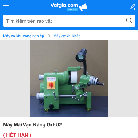
Máy cơ khí, công nghiệp
Máy cơ khí khác
Máy Mài Vạn Năng Gd-U2
( HẾT HẠN )