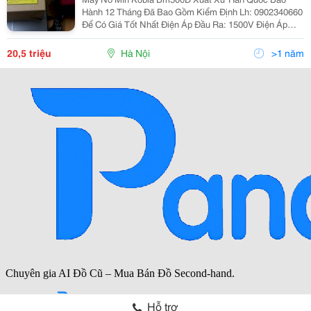
Hành 12 Tháng Đã Bao Gồm Kiểm Định Lh: 0902340660
Để Có Giá Tốt Nhất Điện Áp Đầu Ra: 1500V Điện Áp
Đầu Vào: 6V Thời Gian Sạc: 15/S Năng Lượng Đầu Ra:
47 Joules Kích Cỡ: 165*97*175
20,5 triệu
Hà Nội
>1 năm
Hỗ trợ