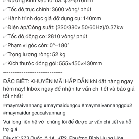
Tốc độ trục chính: 3600 vòng/ phút
✅
Hành trình dọc giá đỡ dụng cụ: 140mm
✅
Điện áp/Công suất: {220/380v 50/60Hz}/0.37kw
✅
Tốc độ động cơ: 2810 vòng/ phút
✅
Phạm vi góc côn: 0°~180°
✅
Trọng lượng ròng: 52 kg
✅
Kích thước đóng gói: 555×450×430mm
✅
--------------------------------
ĐẶC BIỆT: KHUYẾN MÃI HẤP DẪN khi đặt hàng ngay
hôm nay!
Inbox ngay để nhận tư vấn chi tiết và báo giá
tốt nhất!
#maymaivannang #maymaidungcu #maymaivannanggdu2
#maymaidungcucatvannang
Vui lòng liên hệ với chúng tôi để được tư vấn chi tiết và hỗ
trợ giá
Địa chỉ: 273 Quốc lộ 1A,
KP2,
Phường Bình Hưng Hòa,