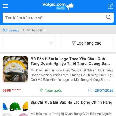
Ôtô, xe máy
Mũ bảo hiểm
Lọc nâng cao
Mũ Bảo Hiểm In Logo Theo Yêu Cầu - Quà
Tặng Doanh Nghiệp Thiết Thực, Quảng Bá
Thương Hiệu Hiệu Quả
Mũ Bảo Hiểm In Logo Theo Yêu Cầu &Ndash; Quà Tặng
Doanh Nghiệp Thiết Thực, Quảng Bá Thương Hiệu Hiệu
Quả Mũ Bảo Hiểm In Logo Là Một Trong Những Sản
Phẩm Quà Tặng Doanh Nghiệp Được Ưa Chuộng Nhờ
Tính Thiết Thực, Độ Bền Cao Và Khả Năng Quảng Bá...
0868 *** ***
Toàn quốc
28/07/2026
Địa Chỉ Mua Mũ Bảo Hộ Lao Động Chính Hãng
Mũ Bảo Hộ Là Trang Bị Quan Trọng Giúp Bảo Vệ Người