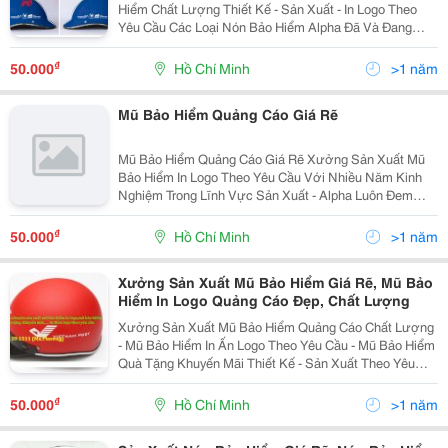
Hiểm Chất Lượng Thiết Kế - Sản Xuất - In Logo Theo
Yêu Cầu Các Loại Nón Bảo Hiểm Alpha Đã Và Đang
Cung Cấp: - Nón Bảo Hiểm Hally - Nón Bảo Hiểm Kết
Liền. - Nón Bảo Hiểm Có Kính - Nón B
₫
50.000
Hồ Chí Minh
>1 năm
Mũ Bảo Hiểm Quảng Cáo Giá Rẽ
Mũ Bảo Hiểm Quảng Cáo Giá Rẽ Xưởng Sản Xuất Mũ
Bảo Hiểm In Logo Theo Yêu Cầu Với Nhiều Năm Kinh
Nghiệm Trong Lĩnh Vực Sản Xuất - Alpha Luôn Đem
Đến Cho Quý Khách Hàng Sự Tin Tưởng &Amp; Hài
Lòng Tuyệt Đối. Bạn Đang Tìm Kiếm 1 Nhà Sản Xuất Mũ
₫
50.000
Hồ Chí Minh
>1 năm
Xưởng Sản Xuất Mũ Bảo Hiểm Giá Rẽ, Mũ Bảo
Hiểm In Logo Quảng Cáo Đẹp, Chất Lượng
Xưởng Sản Xuất Mũ Bảo Hiểm Quảng Cáo Chất Lượng
- Mũ Bảo Hiểm In Ấn Logo Theo Yêu Cầu - Mũ Bảo Hiểm
Quà Tặng Khuyến Mãi Thiết Kế - Sản Xuất Theo Yêu
Cầu - Giám Sát, Kiểm Tra Chất Lượng Sản Phẩm, Mẫu
Tem Và Mẫu Mũ Ngay Tại Xưởng Sản Xuất. ...
₫
50.000
Hồ Chí Minh
>1 năm