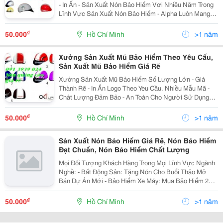
- In Ấn - Sản Xuất Nón Bảo Hiểm Vơi Nhiều Năm Trong
Lĩnh Vực Sản Xuất Nón Bảo Hiểm - Alpha Luôn Mang
Đến Cho Khách Hàng Những Mấu Nón Mới Nhất, Mẫu
Nón Thời Trang Nhất, In Ấn Logo Đẹp Nhất , Nón
₫
50.000
Hồ Chí Minh
>1 năm
Xưởng Sản Xuất Mũ Bảo Hiểm Theo Yêu Cấu,
Sản Xuất Mũ Bảo Hiểm Giá Rẽ
Xưởng Sản Xuất Mũ Bảo Hiểm Số Lượng Lớn - Giá
Thành Rẽ - In Ấn Logo Theo Yeu Cầu. Nhiều Mẫu Mã -
Chât Lượng Đảm Bảo - An Toàn Cho Người Sử Dụng
Giám Sát Kiểm Tra Chất Lượng Tại Xưởng, Tem Hợp
Quy Mọi Thông Tin Sản Phẩm-Mẫu Mã -Giá C
₫
50.000
Hồ Chí Minh
>1 năm
Sản Xuất Nón Bảo Hiểm Giá Rẽ, Nón Bảo Hiểm
Đạt Chuẩn, Nón Bảo Hiểm Chất Lượng
Mọi Đối Tượng Khách Hàng Trong Mọi Lĩnh Vực Ngành
Nghề: - Bất Động Sản: Tặng Nón Cho Buổi Thảo Mở
Bán Dự Án Mới - Bảo Hiểm Xe Máy: Mua Bảo Hiểm 2
Năm Tặng Nón Bảo Hiểm. - Vinaphone. Mobifone,
Viettel: Mua Sim Tặng Nón Bảo Hiểm. - Công Ty,
₫
50.000
Hồ Chí Minh
>1 năm