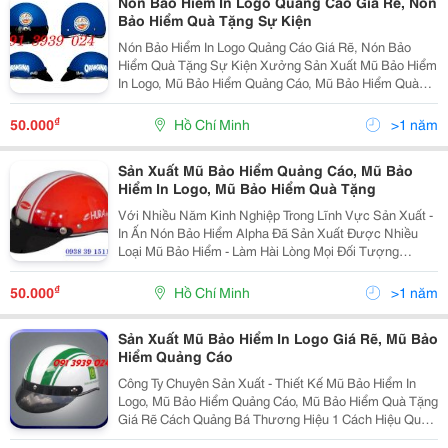
Nón Bảo Hiểm In Logo Quảng Cáo Giá Rẽ, Nón
Bảo Hiểm Quà Tặng Sự Kiện
Nón Bảo Hiểm In Logo Quảng Cáo Giá Rẽ, Nón Bảo
Hiểm Quà Tặng Sự Kiện Xưởng Sản Xuất Mũ Bảo Hiểm
In Logo, Mũ Bảo Hiểm Quảng Cáo, Mũ Bảo Hiểm Quà
Tặng Giá Rẽ Alpha Chuyên Sản Xuất Các Loại Nón: -
Nón Bảo Hiểm Nữa Đầu - Nón Bảo Hiểm Có Kính
₫
50.000
Hồ Chí Minh
>1 năm
Sản Xuất Mũ Bảo Hiểm Quảng Cáo, Mũ Bảo
Hiểm In Logo, Mũ Bảo Hiểm Quà Tặng
Với Nhiều Năm Kinh Nghiệp Trong Lĩnh Vực Sản Xuất -
In Ấn Nón Bảo Hiểm Alpha Đã Sản Xuất Được Nhiều
Loại Mũ Bảo Hiểm - Làm Hài Lòng Mọi Đối Tượng
Khách Hàng. - Mũ Bảo Hiểm In Logo - Mũ Bảo Hiểm Quà
Tặng - Mũ Bảo Hiểm Quảng Cáo - Mũ Bảo
₫
50.000
Hồ Chí Minh
>1 năm
Sản Xuất Mũ Bảo Hiểm In Logo Giá Rẽ, Mũ Bảo
Hiểm Quảng Cáo
Công Ty Chuyên Sản Xuất - Thiết Kế Mũ Bảo Hiểm In
Logo, Mũ Bảo Hiểm Quảng Cáo, Mũ Bảo Hiểm Quà Tặng
Giá Rẽ Cách Quảng Bá Thương Hiệu 1 Cách Hiệu Quả
Mà Không Tốn Nhiều Chi Phí Đưa Hình Ảnh, Thương