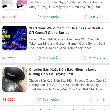
Lao Động Trước Các Nguy Cơ Va Đập Và Vật Rơi Tại
Công Trường, Nhà Máy Hay Khu Vực Kỹ Thuật. Sử
Dụng Mũ Bảo Hộ Đạt Chuẩn Không Chỉ Giảm Thiểu Rủi
Ro Chấn Thương, Nâng Cao Hiệu Quả Làm Việc Mà
₫
400.000
Toàn quốc
20/07/2026
Còn Thể...
Start Your Web3 Gaming Business With 40%
Off Gamefi Clone Script
Launch Your Web3 Gaming Business With Security
Tokenizer &Ndash; Custom Gamefi Clone Script , Built
For Secure, Scalable, And High-Performance
Blockchain Gaming. Our Expert Team Delivers Play-To-
Earn Features, Nft Integration, Smart Contracts,
20 *** ***
Toàn quốc
17/07/2026
Crypto...
Chuyên Sản Xuất Nón Bảo Hiểm In Logo
Quảng Cáo Số Lượng Lớn
Chuyên Sản Xuất Nón Bảo Hiểm In Logo Quảng Cáo Số
Lượng Lớn. Tư Vấn 24/7. Sản Xuất Nhanh Chóng -
Thiết Kế Nhanh Chóng Miễn Phí - Cam Kết Chất Lượng
Mọi Đơn Đặt Hàng. Bảo Hành Trọn Đời. Giao Đúng Hạn.
Dịch Vụ Uy Tín. In Logo Lên Nón Bảo Hiểm Giá Rẻ...
₫
42.000
Toàn quốc
>1 năm