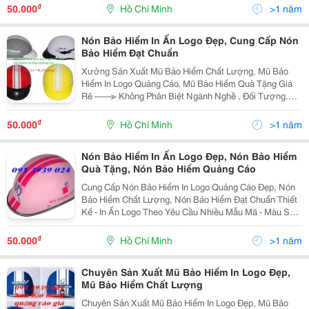
Hiệu Công Ty Mình Đến Với Khách Hàng 1 Cách Nha
₫
50.000
Hồ Chí Minh
>1 năm
Nón Bảo Hiểm In Ấn Logo Đẹp, Cung Cấp Nón
Bảo Hiểm Đạt Chuẩn
Xưởng Sản Xuất Mũ Bảo Hiểm Chất Lượng, Mũ Bảo
Hiểm In Logo Quảng Cáo, Mũ Bảo Hiểm Quà Tặng Giá
Rẽ ------≫ Không Phân Biệt Ngành Nghề , Đối Tượng.
Mọi Khách Hàng Có Nhu Cầu In Ấn Logo, Slogan, Thông
Tin Doanh Nghiệp, Công Ty, Cá Nhân Lên Chiếc N
₫
50.000
Hồ Chí Minh
>1 năm
Nón Bảo Hiểm In Ấn Logo Đẹp, Nón Bảo Hiểm
Quà Tặng, Nón Bảo Hiểm Quảng Cáo
Cung Cấp Nón Bảo Hiểm In Logo Quảng Cáo Đẹp, Nón
Bảo Hiểm Chất Lượng, Nón Bảo Hiểm Đạt Chuẩn Thiết
Kế - In Ấn Logo Theo Yêu Cầu Nhiều Mẫu Mã - Màu Sắc
Đa Dạng ------≫ Không Phân Biệt Ngành Nghề , Đối
Tượng. Mọi Khách Hàng Có Nhu Cầu In Ấn
₫
50.000
Hồ Chí Minh
>1 năm
Chuyên Sản Xuất Mũ Bảo Hiểm In Logo Đẹp,
Mũ Bảo Hiểm Chất Lượng
Chuyên Sản Xuất Mũ Bảo Hiểm In Logo Đẹp, Mũ Bảo