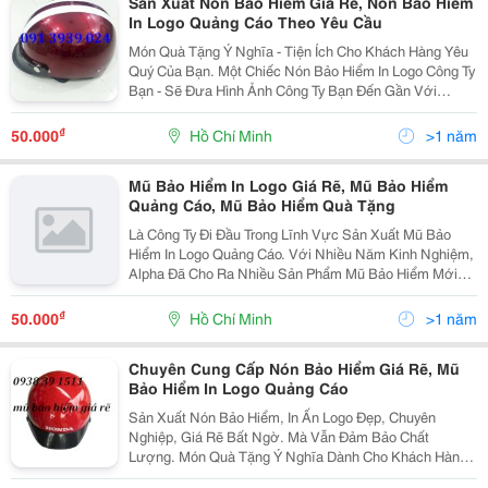
Sản Xuất Nón Bảo Hiểm Giá Rẽ, Nón Bảo Hiểm
In Logo Quảng Cáo Theo Yêu Cầu
Món Quà Tặng Ý Nghĩa - Tiện Ích Cho Khách Hàng Yêu
Quý Của Bạn. Một Chiếc Nón Bảo Hiểm In Logo Công Ty
Bạn - Sẽ Đưa Hình Ảnh Công Ty Bạn Đến Gần Với
Khách Hàng Hơn Với Nhiều Kiểu Dáng - Màu Sắc - Quý
Khách Có Thể Thõa Sức Lựa Chọn Cho Mình Một
₫
50.000
Hồ Chí Minh
>1 năm
Mũ Bảo Hiểm In Logo Giá Rẽ, Mũ Bảo Hiểm
Quảng Cáo, Mũ Bảo Hiểm Quà Tặng
Là Công Ty Đi Đầu Trong Lĩnh Vực Sản Xuất Mũ Bảo
Hiểm In Logo Quảng Cáo. Với Nhiều Năm Kinh Nghiệm,
Alpha Đã Cho Ra Nhiều Sản Phẩm Mũ Bảo Hiểm Mới
Lạ, Kiểu Dáng Đa Dạng, Phong Phú. Nhiều Mẫu Mã. -
Mũ Bảo Hiểm Giá Thành Rẽ, Chất Lượng Tốt, &Amp;
₫
50.000
Hồ Chí Minh
>1 năm
Đặt B
Chuyên Cung Cấp Nón Bảo Hiểm Giá Rẽ, Mũ
Bảo Hiểm In Logo Quảng Cáo
Sản Xuất Nón Bảo Hiểm, In Ấn Logo Đẹp, Chuyên
Nghiệp, Giá Rẽ Bất Ngờ. Mà Vẫn Đảm Bảo Chất
Lượng. Món Quà Tặng Ý Nghĩa Dành Cho Khách Hàng
Yêu Quý Của Bạn. Công Ty Bạn Đang Cần 1 Chiêc Mũ