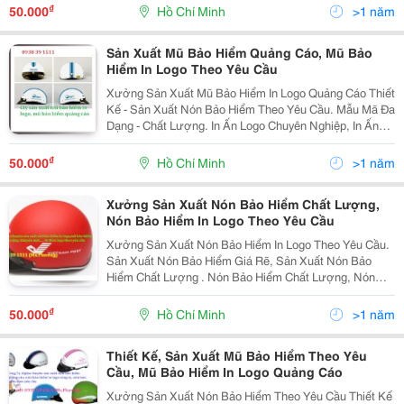
Bảo Hiểm Có In Ấn Logo Công Ty Bạn. Để Làm Quà
₫
50.000
Hồ Chí Minh
>1 năm
Tặng Cho Khác
Sản Xuất Mũ Bảo Hiểm Quảng Cáo, Mũ Bảo
Hiểm In Logo Theo Yêu Cầu
Xưởng Sản Xuất Mũ Bảo Hiểm In Logo Quảng Cáo Thiết
Kế - Sản Xuất Nón Bảo Hiểm Theo Yêu Cầu. Mẫu Mã Đa
Dạng - Chất Lượng. In Ấn Logo Chuyên Nghiệp, In Ấn
Đẹp - Chất Lượng Sơn Tốt - Bền Màu Giá Thành Rẽ Hổ
Trợ Những Đơn Hàng Nhỏ - Gấp Gi
₫
50.000
Hồ Chí Minh
>1 năm
Xưởng Sản Xuất Nón Bảo Hiểm Chất Lượng,
Nón Bảo Hiểm In Logo Theo Yêu Cầu
Xưởng Sản Xuất Nón Bảo Hiểm In Logo Theo Yêu Cầu.
Sản Xuất Nón Bảo Hiểm Giá Rẽ, Sản Xuất Nón Bảo
Hiểm Chất Lượng . Nón Bảo Hiểm Chất Lượng, Nón
Bảo Hiểm Đạt Chuẩn - Đảm Bảo An Toàn Cho Người Sử
Dụng Với Nhiều Kiểu Dáng - Mẫu Mã - Quý Khách Sẽ Đ
₫
50.000
Hồ Chí Minh
>1 năm
Thiết Kế, Sản Xuất Mũ Bảo Hiểm Theo Yêu
Cầu, Mũ Bảo Hiểm In Logo Quảng Cáo
Xưởng Sản Xuất Nón Bảo Hiểm Theo Yêu Cầu Thiết Kế