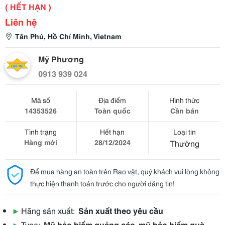
( HẾT HẠN )
Liên hệ
Tân Phú, Hồ Chí Minh, Vietnam
Mỹ Phương
0913 939 024
Mã số
Địa điểm
Hình thức
14353526
Toàn quốc
Cần bán
Tình trạng
Hết hạn
Loại tin
Hàng mới
28/12/2024
Thường
Để mua hàng an toàn trên Rao vặt, quý khách vui lòng không
thực hiện thanh toán trước cho người đăng tin!
▶
Hãng sản xuất:
Sản xuất theo yêu cầu
▶
Type:
Mũ bảo hiểm quảng cáo, mũ bảo hiểm quà