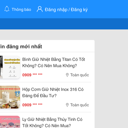
Đăng nhập / Đăng ký
Thông báo
in đăng mới nhất
Bình Giữ Nhiệt Bằng Titan Có Tốt
Không? Có Nên Mua Không?
0909 *** ***
Toàn quốc
Hộp Cơm Giữ Nhiệt Inox 316 Có
Đáng Để Đầu Tư?
0909 *** ***
Toàn quốc
Ly Giữ Nhiệt Bằng Thủy Tinh Có
Tốt Không? Có Nên Mua?