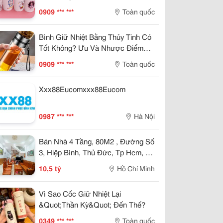
0909 *** ***
Toàn quốc
Bình Giữ Nhiệt Bằng Thủy Tinh Có
Tốt Không? Ưu Và Nhược Điểm
Cần Biết
0909 *** ***
Toàn quốc
Xxx88Eucomxxx88Eucom
0987 *** ***
Hà Nội
Bán Nhà 4 Tầng, 80M2 , Đường Số
3, Hiệp Bình, Thủ Đức, Tp Hcm, Sổ
Hồng Riêng, Giá 10.5 Tỷ.
10,5 tỷ
Hồ Chí Minh
Vì Sao Cốc Giữ Nhiệt Lại
&Quot;Thần Kỳ&Quot; Đến Thế?
0349 *** ***
Toàn quốc