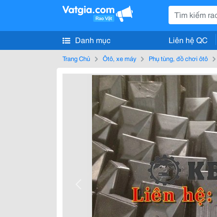
Danh mục
Liên hệ QC
Trang Chủ
Ôtô, xe máy
Phụ tùng, đồ chơi ôtô