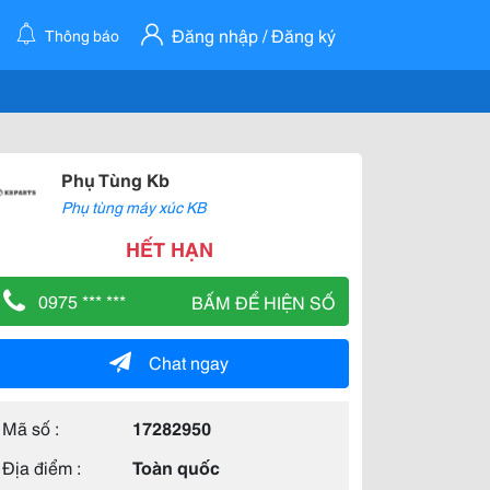
Đăng nhập / Đăng ký
Thông báo
Phụ Tùng Kb
Phụ tùng máy xúc KB
HẾT HẠN
0975 *** ***
BẤM ĐỂ HIỆN SỐ
Chat ngay
Mã số :
17282950
Địa điểm :
Toàn quốc