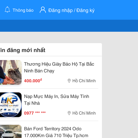
Đăng nhập / Đăng ký
Thông báo
in đăng mới nhất
Thương Hiệu Giày Bảo Hộ Tại Bắc
Ninh Bán Chạy
₫
400.000
Hồ Chí Minh
Nạp Mực Máy In, Sửa Máy Tính
Tại Nhà
0977 *** ***
Hồ Chí Minh
Bán Ford Territory 2024 Odo
17.000Km Giá 710 Triệu Tp.hcm