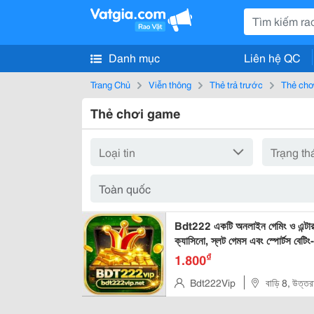
Danh mục
Liên hệ QC
Trang Chủ
Viễn thông
Thẻ trả trước
Thẻ chơ
Thẻ chơi game
Bdt222 একটি অনলাইন গেমিং ও এন্টারটেইন
ক্যাসিনো, স্লট গেমস এবং স্পোর্টস বেটি
₫
1.800
Bdt222Vip
বাড়ি 8, উত্তর