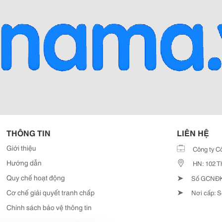
THÔNG TIN
LIÊN HỆ
Giới thiệu
Công ty C
Hướng dẫn
HN: 102 T
➤
Quy chế hoạt động
Số GCNĐKD
➤
Cơ chế giải quyết tranh chấp
Nơi cấp: S
Chính sách bảo vệ thông tin