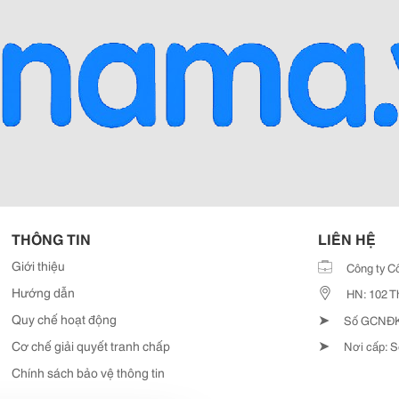
THÔNG TIN
LIÊN HỆ
Giới thiệu
Công ty C
Hướng dẫn
HN: 102 T
➤
Quy chế hoạt động
Số GCNĐKD
➤
Cơ chế giải quyết tranh chấp
Nơi cấp: S
Chính sách bảo vệ thông tin