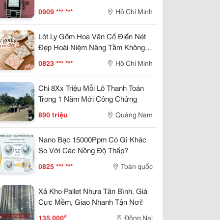
0909 *** ***
Hồ Chí Minh
Lót Ly Gốm Hoa Văn Cổ Điển Nét
Đẹp Hoài Niệm Nâng Tầm Không
Gian Sống
0823 *** ***
Hồ Chí Minh
Chỉ 8Xx Triệu Mỗi Lô Thanh Toán
Trong 1 Năm Mới Công Chứng
890 triệu
Quảng Nam
Nano Bạc 15000Ppm Có Gì Khác
So Với Các Nồng Độ Thấp?
0825 *** ***
Toàn quốc
Xả Kho Pallet Nhựa Tân Bình. Giá
Cực Mềm, Giao Nhanh Tận Nơi!
₫
135.000
Đồng Nai