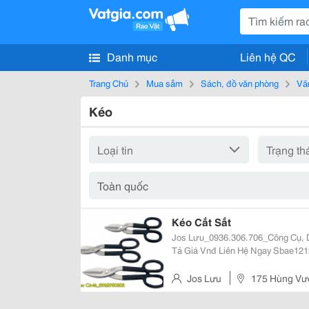
Danh mục
Liên hệ QC
Trang Chủ
Mua sắm
Sách, đồ văn phòng
Vă
Kéo
Kéo Cắt Sắt
Jos Lưu_0936.306.706_Công Cụ, Dụng Cụ
Tả Giá Vnđ Liên Hệ Ngay Sbae1212 Kéo Cắt Kim Loại (Thẳng) 12&Quot; Toptul
Sbae1212 343,800 0936306706 Sbae1010 Kéo Cắt Kim Loại (Thẳng) 10&Quot;
T
Jos Lưu
175 Hùng Vươ