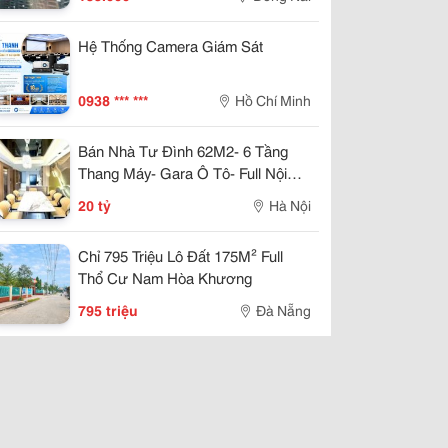
Hệ Thống Camera Giám Sát
0938 *** ***
Hồ Chí Minh
Bán Nhà Tư Đình 62M2- 6 Tầng
Thang Máy- Gara Ô Tô- Full Nội
Thất- 20.X Tỷ
20 tỷ
Hà Nội
Chỉ 795 Triệu Lô Đất 175M² Full
Thổ Cư Nam Hòa Khương
795 triệu
Đà Nẵng