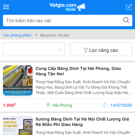
Văn phòng phẩm
Băng keo, hồ dán
Lọc nâng cao
Cung Cấp Băng Dính Tại Hải Phòng, Giao
Hàng Tận Nơi
Trong Hoạt Động Sản Xuất, Kinh Doanh Và Vận Chuyển
Hàng Hóa, Băng Dính Là Vật Tư Đóng Gói Không Thể
Thiếu. Một Cuộn Băng Dính Chất Lượng Giúp Kiện Hàng
Chắc Chắn Hơn, Bảo Vệ Sản Phẩm Trong Quá Trình Lưu
Kho Và Vận Chuyển, Đồng Thời Góp Phần Nâng Cao...
₫
1.000
Hải Phòng
14/07/2026
Xưởng Băng Dính Tại Hà Nội Chất Lượng Giá
Rẻ Miễn Phí Giao Hàng
Trong Hoạt Động Sản Xuất, Kinh Doanh Và Vận Chuyển