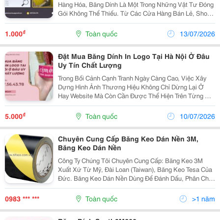
Hàng Hóa, Băng Dính Là Một Trong Những Vật Tư Đóng
Gói Không Thể Thiếu. Từ Các Cửa Hàng Bán Lẻ, Shop
Online, Doanh Nghiệp Thương Mại Đến Nhà Máy Sản
Xuất Đều Sử Dụng Băng Dính Mỗi Ngày Để Niêm
₫
1.000
Toàn quốc
13/07/2026
Phong...
Đặt Mua Băng Dính In Logo Tại Hà Nội Ở Đâu
Uy Tín Chất Lượng
Trong Bối Cảnh Cạnh Tranh Ngày Càng Cao, Việc Xây
Dựng Hình Ảnh Thương Hiệu Không Chỉ Dừng Lại Ở
Hay Website Mà Còn Cần Được Thể Hiện Trên Từng Chi
Tiết Trong Quá Trình Đóng Gói Và Giao Hàng. Một Trong
Những Giải Pháp Được Nhiều Doanh Nghiệp, Nhà
₫
5.000
Toàn quốc
10/07/2026
Bán...
Chuyên Cung Cấp Băng Keo Dán Nền 3M,
Băng Keo Dán Nền
Công Ty Chúng Tôi Chuyên Cung Cấp: Băng Keo 3M
Xuất Xứ Từ Mỹ, Đài Loan (Taiwan), Băng Keo Tesa Của
Đức. Băng Keo Dán Nền Dùng Để Đánh Dấu, Phân Chia
Khu Vực Làm Việc. Tùy Vào Từng Loại Ta Có Thể Dùng
Ở Cầu Thang, Đường Đi Hoặc Khu Vực Nào Đó Xung
0983 *** ***
Toàn quốc
>1 năm