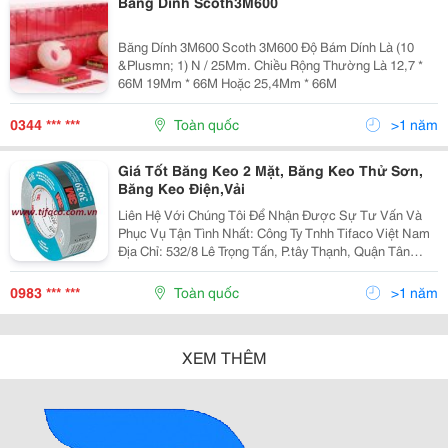
Băng Dính Scoth3M600
Băng Dính 3M600 Scoth 3M600 Độ Bám Dính Là (10
&Plusmn; 1) N / 25Mm. Chiều Rộng Thường Là 12,7 *
66M 19Mm * 66M Hoặc 25,4Mm * 66M
0344 *** ***
Toàn quốc
>1 năm
Giá Tốt Băng Keo 2 Mặt, Băng Keo Thử Sơn,
Băng Keo Điện,Vải
Liên Hệ Với Chúng Tôi Để Nhận Được Sự Tư Vấn Và
Phục Vụ Tận Tình Nhất: Công Ty Tnhh Tifaco Việt Nam
Địa Chỉ: 532/8 Lê Trọng Tấn, P.tây Thạnh, Quận Tân
Phú,Tp.hồ Chí Minh Email: Info@Tifaco.com Website:
Www.tifaco.com.vn Hotline: 0983.
0983 *** ***
Toàn quốc
>1 năm
XEM THÊM