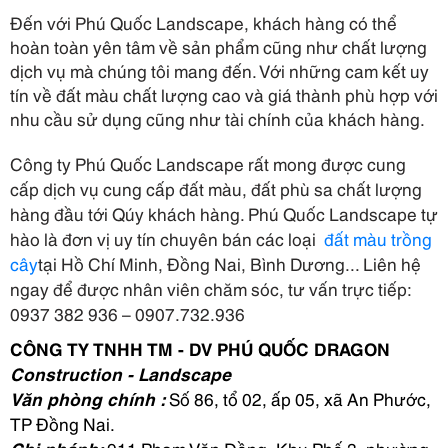
Đến với
Phú Quốc Landscape, khách hàng có thể
hoàn toàn yên tâm về sản phẩm cũng như chất lượng
dịch vụ mà chúng tôi mang đến. Với những cam kết uy
tín về đất màu chất lượng cao và giá thành phù hợp với
nhu cầu sử dụng cũng như tài chính của khách hàng.
Công ty Phú Quốc Landscape rất mong được cung
cấp dịch vụ cung cấp đất màu, đất phù sa chất lượng
hàng đầu tới Qúy khách hàng. Phú Quốc Landscape tự
hào là đơn vị uy tín chuyên bán các loại
đất màu trồng
cây
tại Hồ Chí Minh, Đồng Nai, Bình Dương... Liên hệ
ngay để được nhân viên chăm sóc, tư vấn trực tiếp:
0937 382 936 – 0907.732.936
CÔNG TY TNHH TM - DV
PHÚ QUỐC
DRAGON
Construction - Landscape
Văn phòng chính :
Số 86, tổ 02, ấp 05, xã An Phước,
TP Đồng Nai.
Chi nhánh:
911 Phạm Văn Đồng, Khu Phố 3, phường