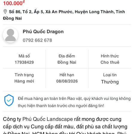
₫
100.000
Số 86, Tổ 2, Ấp 5, Xã An Phước, Huyện Long Thành, Tỉnh
Đồng Nai
Phú Quốc Dragon
0792 662 678
Mã số
Địa điểm
Hình thức
17938429
Đồng Nai
Cho thuê
Tình trạng
Hết hạn
Loại tin
Hàng mới
08/08/2026
Thường
Để mua hàng an toàn trên Rao vặt, quý khách vui lòng không
thực hiện thanh toán trước cho người đăng tin!
Công ty
Phú Quốc Landscape
rất mong được cung
cấp dịch vụ Cung cấp đất màu, đất phù sa chất lượng
ở Đồng Nai, HCM hàng đầu tới Qúy khách hàng.
Phú