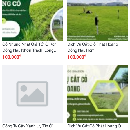
Cỏ Nhung Nhật Giá Tốt Ở Kcn
Dịch Vụ Cắt C.ỏ Phát Hoang
Đồng Nai, Nhơn Trạch, Long
Đồng Nai, Hcm
₫
₫
Thành
100.000
100.000
Công Ty Cây Xanh Uy Tín Ở
Dịch Vụ Cắt Cỏ Phát Hoang Ở