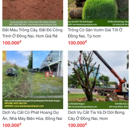
Đất Màu Trồng Cây, Đất Đỏ Công
Trồng Cỏ Sân Vườn Giá Tốt Ở
Trình Ở Đồng Nai, Hcm Giá Rẻ
Đồng Nai, Tp.hcm
₫
₫
100.000
100.000
Dịch Vụ Cắt Cỏ Phát Hoang Dự
Dịch Vụ Cắt Tỉa Và Di Dời Bứng
Án, Nhà Máy Biên Hòa, Đồng Nai
Cây Ở Đồng Nai, Hcm
₫
₫
100.000
100.000