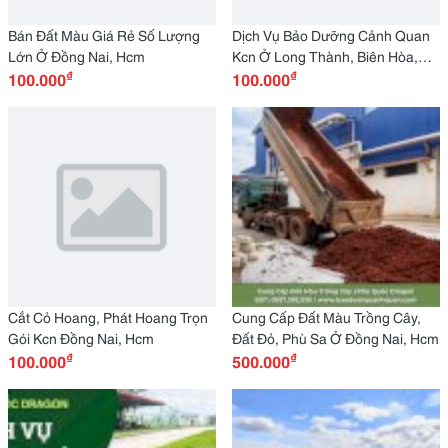
Bán Đất Màu Giá Rẻ Số Lượng
Dịch Vụ Bảo Dưỡng Cảnh Quan
Lớn Ở Đồng Nai, Hcm
Kcn Ở Long Thành, Biên Hòa,
₫
₫
100.000
Amta
100.000
Cắt Cỏ Hoang, Phát Hoang Trọn
Cung Cấp Đất Màu Trồng Cây,
Gói Kcn Đồng Nai, Hcm
Đất Đỏ, Phù Sa Ở Đồng Nai, Hcm
₫
₫
100.000
500.000