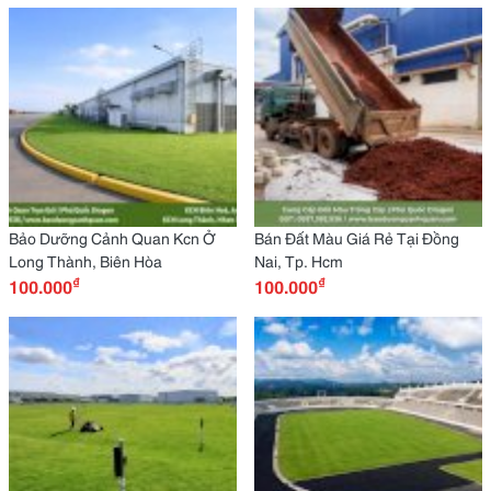
Bảo Dưỡng Cảnh Quan Kcn Ở
Bán Đất Màu Giá Rẻ Tại Đồng
Long Thành, Biên Hòa
Nai, Tp. Hcm
₫
₫
100.000
100.000