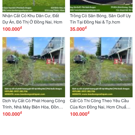
Nhận Cắt Cỏ Khu Dân Cư, Đất
Trồng Cỏ Sân Bóng, Sân Golf Uy
Dự Án, Đô Thị Ở Đồng Nai, Hcm
Tín Tại Đồng Nai & Tp.hcm
₫
₫
100.000
35.000
Dịch Vụ Cắt Cỏ Phát Hoang Công
Cắt Cỏ Thi Công Theo Yêu Cầu
Trình, Nhà Máy Biên Hòa, Đồng
Của Kcn Đồng Nai, Hcm Chuẩn
₫
₫
Nai
100.000
5S Iso 45001 Hse
100.000