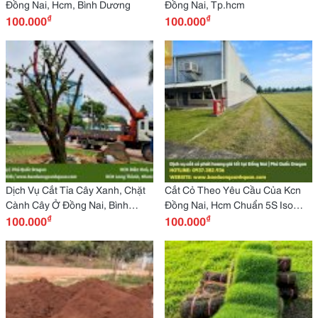
Đồng Nai, Hcm, Bình Dương
Đồng Nai, Tp.hcm
₫
₫
100.000
100.000
Dịch Vụ Cắt Tỉa Cây Xanh, Chặt
Cắt Cỏ Theo Yêu Cầu Của Kcn
Cành Cây Ở Đồng Nai, Bình
Đồng Nai, Hcm Chuẩn 5S Iso
₫
₫
Dương
100.000
45001
100.000