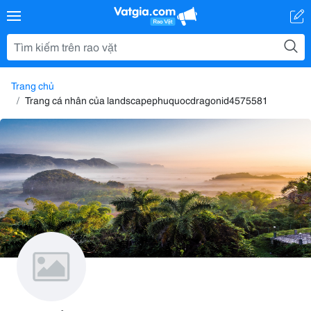
Trang chủ
Trang cá nhân của landscapephuquocdragonid4575581