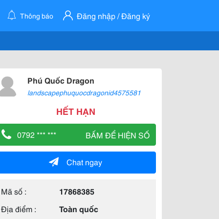
Đăng nhập / Đăng ký
Thông báo
Phú Quốc Dragon
landscapephuquocdragonid4575581
HẾT HẠN
0792 *** ***
BẤM ĐỂ HIỆN SỐ
Chat ngay
Mã số :
17868385
Địa điểm :
Toàn quốc