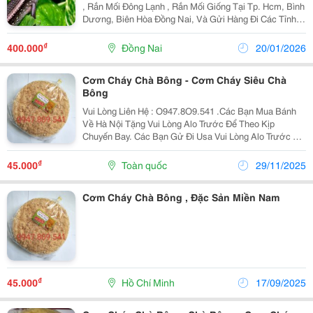
, Rắn Mối Đông Lạnh , Rắn Mối Giống Tại Tp. Hcm, Bình
Dương, Biên Hòa Đồng Nai, Và Gửi Hàng Đi Các Tỉnh.
Bán Rắn Mối Thương Phẩm Cho Nhà Hàng, Quán Ăn.
Đặc Biệt Có Rắn Mối Đông Lạnh Làm Mới Mỗi...
₫
400.000
Đồng Nai
20/01/2026
Cơm Cháy Chà Bông - Cơm Cháy Siêu Chà
Bông
Vui Lòng Liên Hệ : O947.8O9.541 .Các Bạn Mua Bánh
Về Hà Nội Tặng Vui Lòng Alo Trước Để Theo Kịp
Chuyến Bay. Các Bạn Gử Đi Usa Vui Lòng Alo Trước Để
Nhận Làm Đúng Theo Yêu Cầu . Xin Chào Cả Nhà. Tình
Hình Là Nhà Mình Có Cơ Sở Làm Cơm - Chà Bông...
₫
45.000
Toàn quốc
29/11/2025
Cơm Cháy Chà Bông , Đặc Sản Miền Nam
₫
45.000
Hồ Chí Minh
17/09/2025