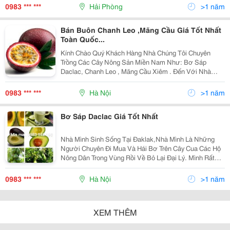
Thông Tin Trên Diễn Đàn, Ib, Sms, Viber, Ims Giúp Mì
0983 *** ***
Hải Phòng
>1 năm
Bán Buôn Chanh Leo ,Mãng Cầu Giá Tốt Nhất
Toàn Quốc...
Kính Chào Quý Khách Hàng Nhà Chúng Tôi Chuyên
Trồng Các Cây Nông Sản Miền Nam Như: Bơ Sáp
Daclac, Chanh Leo , Mãng Cầu Xiêm . Đến Với Nhà
Vườn Chúng Tôi Quý Khách Yên Tâm Về Sản Phẩm (
Chất Lượng - Giá Thành - Vận Chuyển ) Đặc Biệt Không
0983 *** ***
Hà Nội
>1 năm
Có Chấ
Bơ Sáp Daclac Giá Tốt Nhất
Nhà Mình Sinh Sống Tại Đaklak,Nhà Mình Là Những
Người Chuyên Đi Mua Và Hái Bơ Trên Cây Cua Các Hộ
Nông Dân Trong Vùng Rồi Về Bỏ Lại Đại Lý. Mình Rất
Rành Về Các Loại Bơ Nha Vì Đã Ở Cùng Nó Từ Nhỏ
Tới Lớn!,Bố Mẹ Mình Chỉ Chuyên Mua Bơ Sáp! Hiện Tại
0983 *** ***
Hà Nội
>1 năm
XEM THÊM