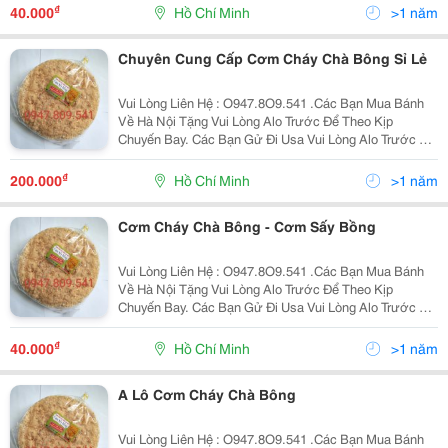
Hình Là Nhà Mình Có Cơ Sở Làm Cơm - Chà Bông...
₫
40.000
Hồ Chí Minh
>1 năm
Chuyên Cung Cấp Cơm Cháy Chà Bông Sỉ Lẻ
Vui Lòng Liên Hệ : O947.8O9.541 .Các Bạn Mua Bánh
Về Hà Nội Tặng Vui Lòng Alo Trước Để Theo Kịp
Chuyến Bay. Các Bạn Gử Đi Usa Vui Lòng Alo Trước Để
Nhận Làm Đúng Theo Yêu Cầu . Xin Chào Cả Nhà. Tình
Hình Là Nhà Mình Có Cơ Sở Làm Cơm - Chà Bông
₫
200.000
Hồ Chí Minh
>1 năm
Chuyển...
Cơm Cháy Chà Bông - Cơm Sấy Bồng
Vui Lòng Liên Hệ : O947.8O9.541 .Các Bạn Mua Bánh
Về Hà Nội Tặng Vui Lòng Alo Trước Để Theo Kịp
Chuyến Bay. Các Bạn Gử Đi Usa Vui Lòng Alo Trước Để
Nhận Làm Đúng Theo Yêu Cầu . Xin Chào Cả Nhà. Tình
Hình Là Nhà Mình Có Cơ Sở Làm Cơm - Chà Bông
₫
40.000
Hồ Chí Minh
>1 năm
Chuyển...
A Lô Cơm Cháy Chà Bông
Vui Lòng Liên Hệ : O947.8O9.541 .Các Bạn Mua Bánh