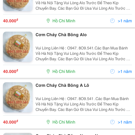
Về Hà Nội Tặng Vui Lòng Alo Trước Để Theo Kịp
Chuyến Bay. Các Bạn Gử Đi Usa Vui Lòng Alo Trước Để
Nhận Làm Đúng Theo Yêu Cầu . Xin Chào Cả Nhà. Tình
Hình Là Nhà Mình Có Cơ Sở Làm Cơm - Chà Bông
₫
40.000
Hồ Chí Minh
>1 năm
Chuyển...
Cơm Cháy Chà Bông Alo
Vui Lòng Liên Hệ : O947. 8O9.541.Các Bạn Mua Bánh
Về Hà Nội Tặng Vui Lòng Alo Trước Để Theo Kịp
Chuyến Bay. Các Bạn Gử Đi Usa Vui Lòng Alo Trước Để
Nhận Làm Đúng Theo Yêu Cầu . Xin Chào Cả Nhà. Tình
Hình Là Nhà Mình Có Cơ Sở Làm Cơm - Chà Bông
₫
40.000
Hồ Chí Minh
>1 năm
Chuyển...
Cơm Cháy Chà Bông A Lô
Vui Lòng Liên Hệ : O947. 8O9.541 .Các Bạn Mua Bánh
Về Hà Nội Tặng Vui Lòng Alo Trước Để Theo Kịp
Chuyến Bay. Các Bạn Gử Đi Usa Vui Lòng Alo Trước Để
Nhận Làm Đúng Theo Yêu Cầu . Xin Chào Cả Nhà. Tình
Hình Là Nhà Mình Có Cơ Sở Làm Cơm - Chà Bông...
₫
40.000
Hồ Chí Minh
>1 năm