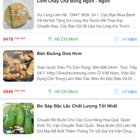
Cơm Cháy Chà Bông Ngon - Ngon
Vui Lòng Liên Hệ : O947. 8O9. 54 1. Các Bạn Mua Bánh
Về Hà Nội Tặng Vui Lòng Alo Trước Để Theo Kịp
Chuyến Bay. Các Bạn Gử Đi Usa Vui Lòng Alo Trước Để
Nhận Làm Đúng Theo Yêu Cầu . Xin Chào Cả Nhà. Tình
Hình Là Nhà Mình Có Cơ Sở Làm Cơm - Chà...
9478 *** ***
Hồ Chí Minh
>1 năm
Bán Đuông Dừa Hcm
Toàn Quốc Siêu Thị Côn Trùng: 094.696.5444 - Trực Tiếp
24/7: Http://Sieuthicontrung.com/ Ở Việt Nam, Việc Sử
Dụng Côn Trùng Làm Nên Các Món Ăn Độc Đáo Và Dinh
Dưỡng Mang Lại Cảm Giác Khó Tả Cho Người Thưởng
Thức Đã Trở Nên Phổ Biến. Từ Đó Dẫn Đến
0946 *** ***
Hồ Chí Minh
>1 năm
Bơ Sáp Đắc Lắc Chất Lượng Tốt Nhất
Chuyên Bỏ Buôn Cho Các Cửa Hàng Hoa Quả, Quán
Sinh Tố, Vận Chuyển Toàn Quốc. Mua Buôn (Sỉ) Liên Hệ
Chị Mai Để Biết Thêm Thông Tin Về Giá Và Vận Chuyển
Nhé. Mời Các Bạn Mua Lẻ Order Bằng Cách Để Lại