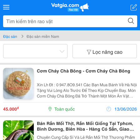
Đặc sản
Đặc sản miền Nam
Lọc nâng cao
Cơm Cháy Chà Bông - Cơm Cháy Chà Bông
Xin Lh Đt : 0 947.8O9.541 Các Bạn Mua Bánh Về Hà Nội
Tặng Vui Lòng Alo Trước Để Theo Kịp Chuyến Bay. Món
Cơm Cháy Chà Bông Đã Trở Thành Một Món Ăn Vặt
Không Thể Thiếu Của Chị Em. Các Bạn Gử Đi Usa Vui
Lòng Alo Trước Để Nhận Làm Đúng Theo Yêu Cầu ....
₫
45.000
Toàn quốc
13/06/2026
Bán Rắn Mối Thịt, Rắn Mối Giống Tại Tphcm,
Bình Dương, Biên Hòa - Hàng Có Sẵn, Giao
Tận Nơi
Chuyên Cung Cấp Sỉ Và Lẻ Rắn Mối Thịt Thương Phẩm