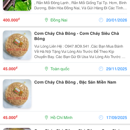
, Rắn Mối Đông Lạnh , Rắn Mối Giống Tại Tp. Hcm, Bình
Dương, Biên Hòa Đồng Nai, Và Gửi Hàng Đi Các Tỉnh.
Bán Rắn Mối Thương Phẩm Cho Nhà Hàng, Quán Ăn.
Đặc Biệt Có Rắn Mối Đông Lạnh Làm Mới Mỗi...
₫
400.000
Đồng Nai
20/01/2026
Cơm Cháy Chà Bông - Cơm Cháy Siêu Chà
Bông
Vui Lòng Liên Hệ : O947.8O9.541 .Các Bạn Mua Bánh
Về Hà Nội Tặng Vui Lòng Alo Trước Để Theo Kịp
Chuyến Bay. Các Bạn Gử Đi Usa Vui Lòng Alo Trước Để
Nhận Làm Đúng Theo Yêu Cầu . Xin Chào Cả Nhà. Tình
Hình Là Nhà Mình Có Cơ Sở Làm Cơm - Chà Bông...
₫
45.000
Toàn quốc
29/11/2025
Cơm Cháy Chà Bông , Đặc Sản Miền Nam
₫
45.000
Hồ Chí Minh
17/09/2025