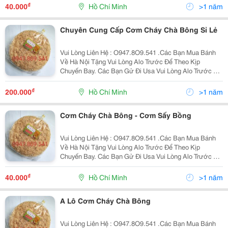
Hình Là Nhà Mình Có Cơ Sở Làm Cơm - Chà Bông...
₫
40.000
Hồ Chí Minh
>1 năm
Chuyên Cung Cấp Cơm Cháy Chà Bông Sỉ Lẻ
Vui Lòng Liên Hệ : O947.8O9.541 .Các Bạn Mua Bánh
Về Hà Nội Tặng Vui Lòng Alo Trước Để Theo Kịp
Chuyến Bay. Các Bạn Gử Đi Usa Vui Lòng Alo Trước Để
Nhận Làm Đúng Theo Yêu Cầu . Xin Chào Cả Nhà. Tình
Hình Là Nhà Mình Có Cơ Sở Làm Cơm - Chà Bông
₫
200.000
Hồ Chí Minh
>1 năm
Chuyển...
Cơm Cháy Chà Bông - Cơm Sấy Bồng
Vui Lòng Liên Hệ : O947.8O9.541 .Các Bạn Mua Bánh
Về Hà Nội Tặng Vui Lòng Alo Trước Để Theo Kịp
Chuyến Bay. Các Bạn Gử Đi Usa Vui Lòng Alo Trước Để
Nhận Làm Đúng Theo Yêu Cầu . Xin Chào Cả Nhà. Tình
Hình Là Nhà Mình Có Cơ Sở Làm Cơm - Chà Bông
₫
40.000
Hồ Chí Minh
>1 năm
Chuyển...
A Lô Cơm Cháy Chà Bông
Vui Lòng Liên Hệ : O947.8O9.541 .Các Bạn Mua Bánh