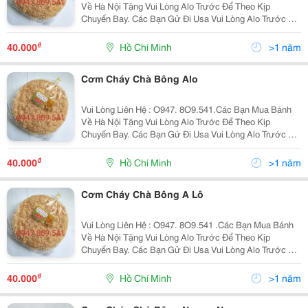
Về Hà Nội Tặng Vui Lòng Alo Trước Để Theo Kịp
Chuyến Bay. Các Bạn Gử Đi Usa Vui Lòng Alo Trước Để
Nhận Làm Đúng Theo Yêu Cầu . Xin Chào Cả Nhà. Tình
Hình Là Nhà Mình Có Cơ Sở Làm Cơm - Chà Bông
₫
40.000
Hồ Chí Minh
>1 năm
Chuyển...
Cơm Cháy Chà Bông Alo
Vui Lòng Liên Hệ : O947. 8O9.541.Các Bạn Mua Bánh
Về Hà Nội Tặng Vui Lòng Alo Trước Để Theo Kịp
Chuyến Bay. Các Bạn Gử Đi Usa Vui Lòng Alo Trước Để
Nhận Làm Đúng Theo Yêu Cầu . Xin Chào Cả Nhà. Tình
Hình Là Nhà Mình Có Cơ Sở Làm Cơm - Chà Bông
₫
40.000
Hồ Chí Minh
>1 năm
Chuyển...
Cơm Cháy Chà Bông A Lô
Vui Lòng Liên Hệ : O947. 8O9.541 .Các Bạn Mua Bánh
Về Hà Nội Tặng Vui Lòng Alo Trước Để Theo Kịp
Chuyến Bay. Các Bạn Gử Đi Usa Vui Lòng Alo Trước Để
Nhận Làm Đúng Theo Yêu Cầu . Xin Chào Cả Nhà. Tình
Hình Là Nhà Mình Có Cơ Sở Làm Cơm - Chà Bông...
₫
40.000
Hồ Chí Minh
>1 năm