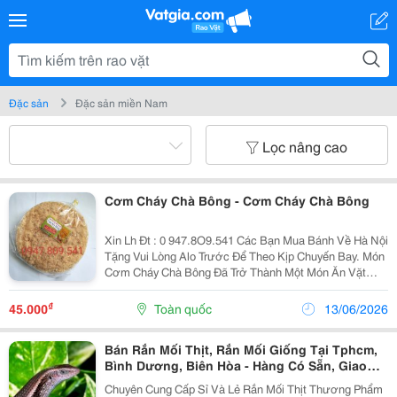
Đặc sản
Đặc sản miền Nam
Lọc nâng cao
Cơm Cháy Chà Bông - Cơm Cháy Chà Bông
Xin Lh Đt : 0 947.8O9.541 Các Bạn Mua Bánh Về Hà Nội
Tặng Vui Lòng Alo Trước Để Theo Kịp Chuyến Bay. Món
Cơm Cháy Chà Bông Đã Trở Thành Một Món Ăn Vặt
Không Thể Thiếu Của Chị Em. Các Bạn Gử Đi Usa Vui
Lòng Alo Trước Để Nhận Làm Đúng Theo Yêu Cầu ....
₫
45.000
Toàn quốc
13/06/2026
Bán Rắn Mối Thịt, Rắn Mối Giống Tại Tphcm,
Bình Dương, Biên Hòa - Hàng Có Sẵn, Giao
Tận Nơi
Chuyên Cung Cấp Sỉ Và Lẻ Rắn Mối Thịt Thương Phẩm