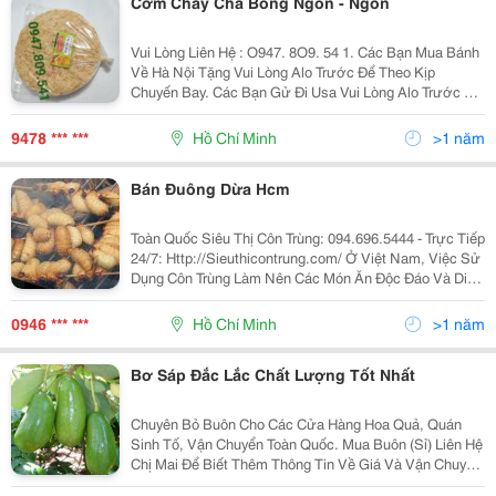
Cơm Cháy Chà Bông Ngon - Ngon
Vui Lòng Liên Hệ : O947. 8O9. 54 1. Các Bạn Mua Bánh
Về Hà Nội Tặng Vui Lòng Alo Trước Để Theo Kịp
Chuyến Bay. Các Bạn Gử Đi Usa Vui Lòng Alo Trước Để
Nhận Làm Đúng Theo Yêu Cầu . Xin Chào Cả Nhà. Tình
Hình Là Nhà Mình Có Cơ Sở Làm Cơm - Chà...
9478 *** ***
Hồ Chí Minh
>1 năm
Bán Đuông Dừa Hcm
Toàn Quốc Siêu Thị Côn Trùng: 094.696.5444 - Trực Tiếp
24/7: Http://Sieuthicontrung.com/ Ở Việt Nam, Việc Sử
Dụng Côn Trùng Làm Nên Các Món Ăn Độc Đáo Và Dinh
Dưỡng Mang Lại Cảm Giác Khó Tả Cho Người Thưởng
Thức Đã Trở Nên Phổ Biến. Từ Đó Dẫn Đến
0946 *** ***
Hồ Chí Minh
>1 năm
Bơ Sáp Đắc Lắc Chất Lượng Tốt Nhất
Chuyên Bỏ Buôn Cho Các Cửa Hàng Hoa Quả, Quán
Sinh Tố, Vận Chuyển Toàn Quốc. Mua Buôn (Sỉ) Liên Hệ
Chị Mai Để Biết Thêm Thông Tin Về Giá Và Vận Chuyển
Nhé. Mời Các Bạn Mua Lẻ Order Bằng Cách Để Lại