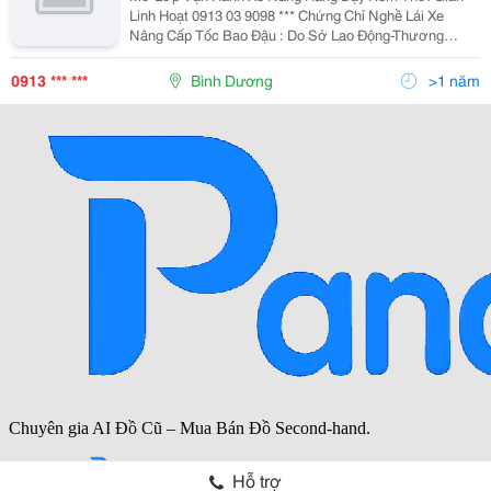
Linh Hoạt 0913 03 9098 *** Chứng Chỉ Nghề Lái Xe
Nâng Cấp Tốc Bao Đậu : Do Sở Lao Động-Thương
Binh-Xã Hội Phê Duyệt, Có Giá Trị Toàn Quốc. - Học Phí
Lái Xe Nâng Cam Kết Rẻ Nhất, K
0913 *** ***
Bình Dương
>1 năm
Hỗ trợ