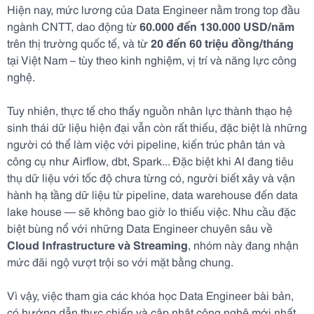
Hiện nay, mức lương của Data Engineer nằm trong top đầu
ngành CNTT, dao động từ
60.000 đến 130.000 USD/năm
trên thị trường quốc tế, và từ
20 đến 60 triệu đồng/tháng
tại Việt Nam – tùy theo kinh nghiệm, vị trí và năng lực công
nghệ.
Tuy nhiên, thực tế cho thấy nguồn nhân lực thành thạo hệ
sinh thái dữ liệu hiện đại vẫn còn rất thiếu, đặc biệt là những
người có thể làm việc với pipeline, kiến trúc phân tán và
công cụ như Airflow, dbt, Spark... Đặc biệt khi AI đang tiêu
thụ dữ liệu với tốc độ chưa từng có, người biết xây và vận
hành hạ tầng dữ liệu từ pipeline, data warehouse đến data
lake house — sẽ không bao giờ lo thiếu việc. Nhu cầu đặc
biệt bùng nổ với những Data Engineer chuyên sâu về
Cloud Infrastructure và Streaming
, nhóm này đang nhận
mức đãi ngộ vượt trội so với mặt bằng chung.
Vì vậy, việc tham gia các khóa học Data Engineer bài bản,
có hướng dẫn thực chiến và cập nhật công nghệ mới nhất,