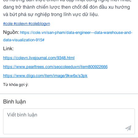
đang trở thành chiến lược then chốt để đón đầu xu hướng
và bứt phá sự nghiệp trong lĩnh vực dữ liệu.
#cole #colevn #coleblogvn
Nguồn:
https://cole.vn/san-pham/data-engineer---data-warehouse-and-
data-visualization-915#
Link:
https://colevn.livejournal.com/9348.html
https://www.pearltrees.com/seocoleeduvn/item800922666
https://www.diigo.com/item/image/9kw6x/s3pk
Từ khóa gợi ý:
Bình luận