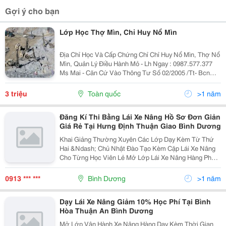
Gợi ý cho bạn
Lớp Học Thợ Mìn, Chỉ Huy Nổ Mìn
Địa Chỉ Học Và Cấp Chứng Chỉ Chỉ Huy Nổ Mìn, Thợ Nổ
Mìn, Quản Lý Điều Hành Mỏ - Lh Ngay : 0987.577.377
Ms Mai - Căn Cứ Vào Thông Tư Số 02/2005 /Tt- Bcn
Của Bộ Công Thương Ban Hành Ngày 29/03/2005 Về
Hướng Dẫn Quản Lý Sản Xuất, Kinh Doanh Cung Ứ
3 triệu
Toàn quốc
>1 năm
Đăng Kí Thi Bằng Lái Xe Nâng Hồ Sơ Đơn Giản
Giá Rẻ Tại Hưng Định Thuận Giao Bình Dương
Khai Giảng Thường Xuyên Các Lớp Dạy Kèm Từ Thứ
Hai &Ndash; Chủ Nhật Đào Tạo Kèm Cặp Lái Xe Nâng
Cho Từng Học Viên Lẻ Mở Lớp Lái Xe Nâng Hàng Phù
Hợp Với Thời Gian Thuận Tiện Nhất Cho Học Viên,
Nhất Là Các Học Viên Vừa Học Vừa Làm 1. Mua B
0913 *** ***
Bình Dương
>1 năm
Dạy Lái Xe Nâng Giảm 10% Học Phí Tại Bình
Hòa Thuận An Bình Dương
Mở Lớp Vận Hành Xe Nâng Hàng Dạy Kèm Thời Gian