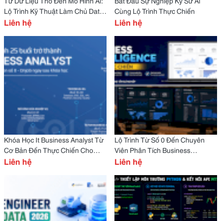
Từ Dữ Liệu Thô Đến Mô Hình Ai:
Bắt Đầu Sự Nghiệp Kỹ Sư Ai
Lộ Trình Kỹ Thuật Làm Chủ Data
Cùng Lộ Trình Thực Chiến
Science Năm 2026
Liên hệ
Liên hệ
Khóa Học It Business Analyst Từ
Lộ Trình Từ Số 0 Đến Chuyên
Cơ Bản Đến Thực Chiến Cho
Viên Phân Tích Business
Người Mới
Liên hệ
Intelligence
Liên hệ