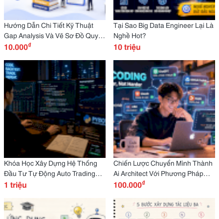
Hướng Dẫn Chi Tiết Kỹ Thuật
Tại Sao Big Data Engineer Lại Là
Gap Analysis Và Vẽ Sơ Đồ Quy
Nghề Hot?
₫
Trình As-Is / To-Be Trong Dự Án
10.000
10 triệu
Chuyển Đổi Số
Khóa Học Xây Dựng Hệ Thống
Chiến Lược Chuyển Mình Thành
Đầu Tư Tự Động Auto Trading
Ai Architect Với Phương Pháp
₫
Với Python
1 triệu
Vibe Coding
100.000