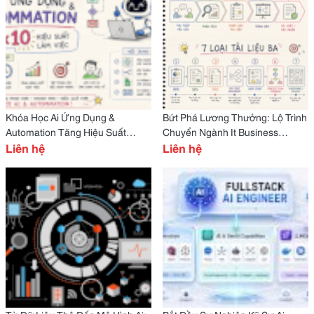
Khóa Học Ai Ứng Dụng &
Bứt Phá Lương Thưởng: Lộ Trình
Automation Tăng Hiệu Suất
Chuyển Ngành It Business
Công Việc
Liên hệ
Analyst Thành Công Từ Con Số 0
Liên hệ