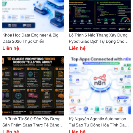
Khóa Học Data Engineer & Big
Lộ Trình 5 Nấc Thang Xây Dựng
Data 2026 Thực Chiến
Pybot Giao Dịch Tự Động Cho
Liên hệ
Nhà Đầu Tư Cá Nhân
Liên hệ
Lộ Trình Từ Số 0 Đến Xây Dựng
Kỷ Nguyên Agentic Automation
Sản Phẩm Saas Thực Tế Bằng
Tại Sao Tự Động Hóa Tĩnh Đang
Agentic Vibe Coding
Liên hệ
Nhường Chỗ Cho Ai Agents Tự
Liên hệ