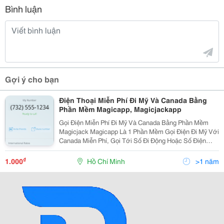
Bình luận
Gợi ý cho bạn
Điện Thoại Miễn Phí Đi Mỹ Và Canada Bằng
Phần Mềm Magicapp, Magicjackapp
Gọi Điện Miễn Phí Đi Mỹ Và Canada Bằng Phần Mềm
Magicjack Magicapp Là 1 Phần Mềm Gọi Điện Đi Mỹ Với
Canada Miễn Phí, Gọi Tới Số Đi Động Hoặc Số Điện
Thoại Bàn Đều Được, Và Hoàn Toàn Miễn Phí 2 Chiều.
Điều Kiện Cần Là Gì? Chỉ Cần Bạn Có 1 Chi
₫
1.000
Hồ Chí Minh
>1 năm