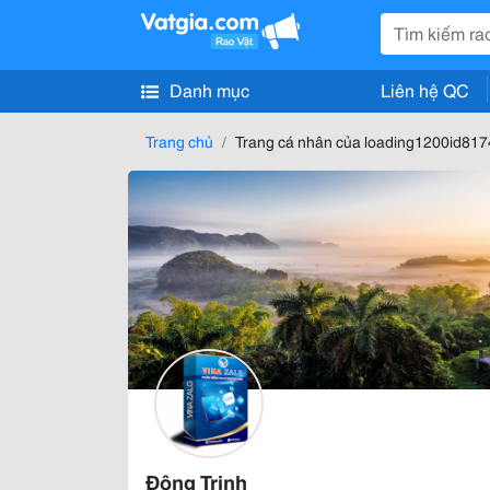
Danh mục
Liên hệ QC
Trang chủ
Trang cá nhân của loading1200id81
Đông Trịnh