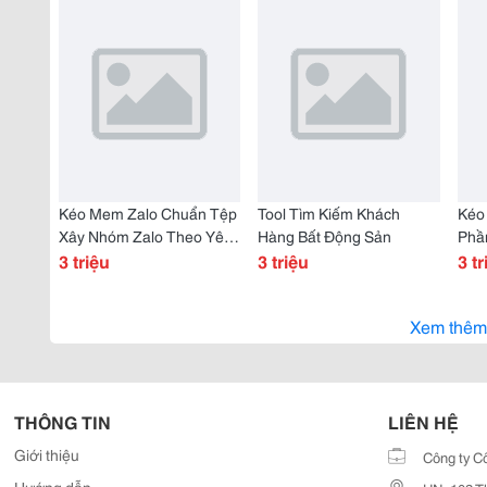
Kéo Mem Zalo Chuẩn Tệp
Tool Tìm Kiếm Khách
Kéo
Xây Nhóm Zalo Theo Yêu
Hàng Bất Động Sản
Phầ
Cầu
3 triệu
3 triệu
Zal
3 tr
Xem thêm
THÔNG TIN
LIÊN HỆ
Giới thiệu
Công ty C