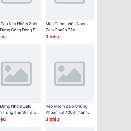
 Tạo Kéo Nhóm Zalo
Mua Thành Viên Nhóm
 Dựng Cộng Đồng Full
Zalo Chuẩn Tệp
0
iệu
3 triệu
 Dựng Nhóm Zalo
Kéo Nhóm Zalo Chứng
 Trung Thu Sỉ Trong 7
Khoán Full 1000 Thành
y
iệu
Viên
3 triệu