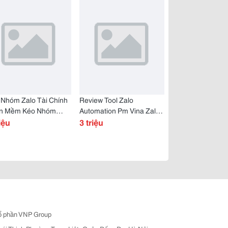
 Nhóm Zalo Tài Chính
Review Tool Zalo
n Mềm Kéo Nhóm
Automation Pm Vina Zalo
o Đầu Tư
iệu
Mkt
3 triệu
ổ phần VNP Group