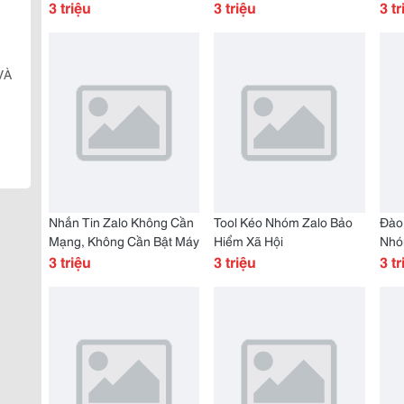
3 triệu
Mem Nhóm Zalo
3 triệu
100
3 tr
VÀ
Nhắn Tin Zalo Không Cần
Tool Kéo Nhóm Zalo Bảo
Đào
Mạng, Không Cần Bật Máy
Hiểm Xã Hội
Nhó
3 triệu
3 triệu
3 tr