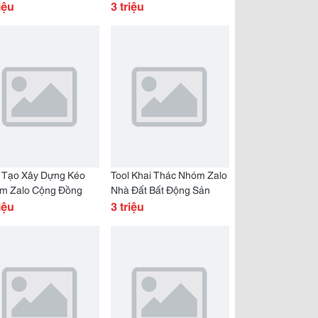
0 Tv
iệu
Hàng
3 triệu
 Tạo Xây Dựng Kéo
Tool Khai Thác Nhóm Zalo
m Zalo Cộng Đồng
Nhà Đất Bất Động Sản
iệu
3 triệu