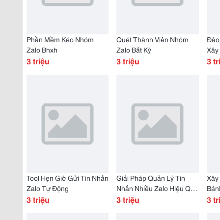
Phần Mềm Kéo Nhóm
Quét Thành Viên Nhóm
Đào
Zalo Bhxh
Zalo Bất Kỳ
Xây
3 triệu
3 triệu
100
3 tr
Tool Hẹn Giờ Gửi Tin Nhắn
Giải Pháp Quản Lý Tin
Xây
Zalo Tự Động
Nhắn Nhiều Zalo Hiệu Quả
Bánh
3 triệu
Cho Kinh Doanh
3 triệu
Ngà
3 tr