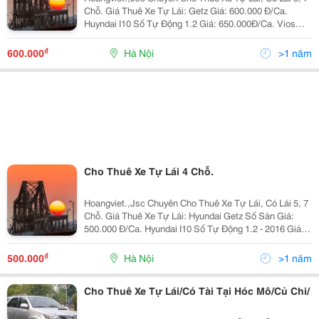
Chỗ. Giá Thuê Xe Tự Lái: Getz Giá: 600.000 Đ/Ca.
Huyndai I10 Số Tự Động 1.2 Giá: 650.000Đ/Ca. Vios
Limo 2010 Giá: 650.000 Đ/Ca. Vios E 2010 Giá: 800.000
Đ/Ca. Innova G 2008 Giá:
₫
600.000
Hà Nội
>1 năm
Cho Thuê Xe Tự Lái 4 Chỗ.
Hoangviet.,Jsc Chuyên Cho Thuê Xe Tự Lái, Có Lái 5, 7
Chỗ. Giá Thuê Xe Tự Lái: Hyundai Getz Số Sàn Giá:
500.000 Đ/Ca. Hyundai I10 Số Tự Động 1.2 - 2016 Giá:
600.000Đ/Ca. Hyundai I10 Số Tự Động 1.2 - 2018 Giá:
650.000Đ/Ca. Hyundai Accen
₫
500.000
Hà Nội
>1 năm
Cho Thuê Xe Tự Lái/Có Tài Tại Hóc Mô/Củ Chi/