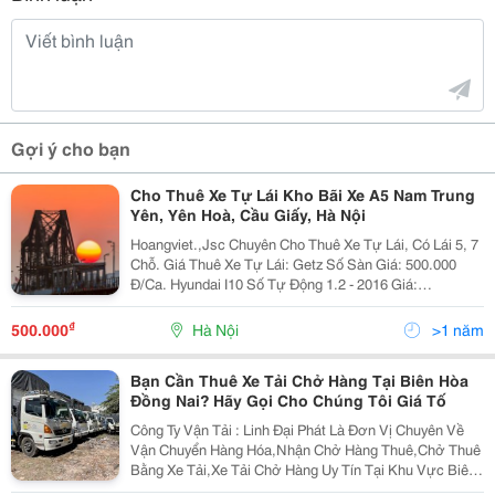
Gợi ý cho bạn
Cho Thuê Xe Tự Lái Kho Bãi Xe A5 Nam Trung
Yên, Yên Hoà, Cầu Giấy, Hà Nội
Hoangviet.,Jsc Chuyên Cho Thuê Xe Tự Lái, Có Lái 5, 7
Chỗ. Giá Thuê Xe Tự Lái: Getz Số Sàn Giá: 500.000
Đ/Ca. Hyundai I10 Số Tự Động 1.2 - 2016 Giá:
600.000Đ/Ca. Hyundai I10 Số Tự Động 1.2 - 2018 Giá:
650.000 Đ/Ca. Vios Limo 2010 Số
₫
500.000
Hà Nội
>1 năm
Bạn Cần Thuê Xe Tải Chở Hàng Tại Biên Hòa
Đồng Nai? Hãy Gọi Cho Chúng Tôi Giá Tố
Công Ty Vận Tải : Linh Đại Phát Là Đơn Vị Chuyên Về
Vận Chuyển Hàng Hóa,Nhận Chở Hàng Thuê,Chở Thuê
Bằng Xe Tải,Xe Tải Chở Hàng Uy Tín Tại Khu Vực Biên
Hòa Đồng Nai. Rất Mong Được Tận Tâm Phục Vụ Quý