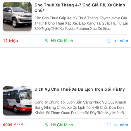
Cho Thuê Xe Tháng 4-7 Chổ Giá Rẽ, Xe Chính
Chủ/
Cần Cho Thuê Gấp Xe 7C Thuê Tháng. Toyota Inova Giá
14Tr/Th Cho Thuê Xác Xe, Bao Xăng Tài 23Tr/Th, Tự Lái
800/Ngày/24H Xe Toyota Fotuner Xác Xe Giá
20Tr/Tháng, Bao Xăng Tài 27Tr/Tháng, Tự Lái
1.1Tr/Ngày/24H Ai Có Nhu Cầu Thuê Liên Hệ Mình Nh
12 triệu
Hồ Chí Minh
>1 năm
Dịch Vụ Cho Thuê Xe Du Lịch Trọn Gói Hà My
Công Ty Chúng Tôi Luôn Sẵn Sáng Phục Vụ Quý Khách
Bằng Những Chiếc Xe Du Lịch Từ 4-45 Chỗ, Đưa Đón
Khách Đi Tham Quan Du Lịch Đó Đây Trên Mọi Miền Đất
Nước Việt Nam , Quý Khách Có Nhu Cầu Thuê Xe Hãy
Đến Với Công Ty Chúng Tôi Chúng Tôi Sẽ Làm Hài Lòn
0909 *** ***
Hồ Chí Minh
>1 năm