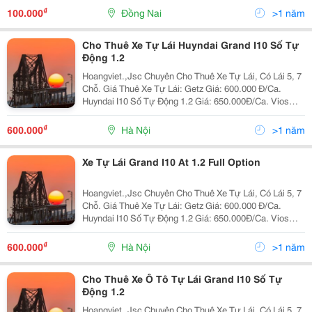
Khách Hàng Mọi Giờ Trong Ngày,Và Mọi Ngày Trong...
₫
100.000
Đồng Nai
>1 năm
Cho Thuê Xe Tự Lái Huyndai Grand I10 Số Tự
Động 1.2
Hoangviet.,Jsc Chuyên Cho Thuê Xe Tự Lái, Có Lái 5, 7
Chỗ. Giá Thuê Xe Tự Lái: Getz Giá: 600.000 Đ/Ca.
Huyndai I10 Số Tự Động 1.2 Giá: 650.000Đ/Ca. Vios
Limo 2010 Giá: 650.000 Đ/Ca. Vios E 2010 Giá: 800.000
Đ/Ca. Innova G 2008
₫
600.000
Hà Nội
>1 năm
Xe Tự Lái Grand I10 At 1.2 Full Option
Hoangviet.,Jsc Chuyên Cho Thuê Xe Tự Lái, Có Lái 5, 7
Chỗ. Giá Thuê Xe Tự Lái: Getz Giá: 600.000 Đ/Ca.
Huyndai I10 Số Tự Động 1.2 Giá: 650.000Đ/Ca. Vios
Limo 2010 Giá: 650.000 Đ/Ca. Vios E 2010 Giá: 800.000
Đ/Ca. Innova G 2008
₫
600.000
Hà Nội
>1 năm
Cho Thuê Xe Ô Tô Tự Lái Grand I10 Số Tự
Động 1.2
Hoangviet.,Jsc Chuyên Cho Thuê Xe Tự Lái, Có Lái 5, 7