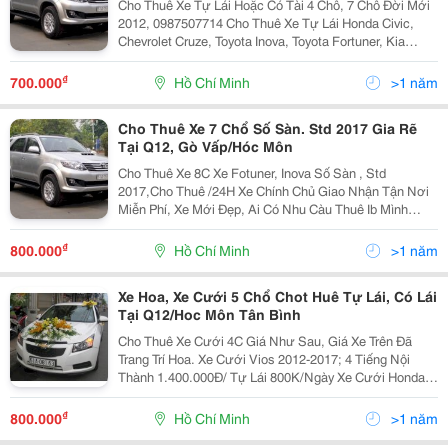
Cho Thuê Xe Tự Lái Hoặc Có Tài 4 Chỗ, 7 Chỗ Đời Mới
2012, 0987507714 Cho Thuê Xe Tự Lái Honda Civic,
Chevrolet Cruze, Toyota Inova, Toyota Fortuner, Kia
Morning, Kia Sorento 2012 Full Options, Đời Mới, Nội
Thất Đẹp, Máy Lạnh Tốt..., Giao Xe Tận Nơ
₫
700.000
Hồ Chí Minh
>1 năm
Cho Thuê Xe 7 Chổ Số Sàn. Std 2017 Gia Rẽ
Tại Q12, Gò Vấp/Hóc Môn
Cho Thuê Xe 8C Xe Fotuner, Inova Số Sàn , Std
2017,Cho Thuê /24H Xe Chính Chủ Giao Nhận Tận Nơi
Miễn Phí, Xe Mới Đẹp, Ai Có Nhu Càu Thuê Ib Mình
Nha.thủ Tục Đơn Giản. Thủ Tục: Hk, Kt3 Gốc Tp,
Gpdkkd(Trong 3 Cái Phải Có 1 Cai)Cm+Bl Photo, Xe
₫
800.000
Hồ Chí Minh
>1 năm
Máy+Cavet
Xe Hoa, Xe Cưới 5 Chổ Chot Huê Tự Lái, Có Lái
Tại Q12/Hoc Môn Tân Bình
Cho Thuê Xe Cưới 4C Giá Như Sau, Giá Xe Trên Đã
Trang Trí Hoa. Xe Cưới Vios 2012-2017; 4 Tiếng Nội
Thành 1.400.000Đ/ Tự Lái 800K/Ngày Xe Cưới Honda
City 2015-2017 4 Tiếng Nội Thành 1.5Tr/ Tự Lái
1Tr/Ngày/ Xe Cưới Chevolet Crule 2015 4 Tiếng
₫
800.000
Hồ Chí Minh
>1 năm