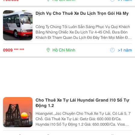
Dịch Vụ Cho Thuê Xe Du Lịch Trọn Gói Hà My
Công Ty Chúng Tôi Luôn Sẵn Sáng Phục Vụ Quý Khách
Bằng Những Chiếc Xe Du Lịch Từ 4-45 Chỗ, Đưa Đón
Khách Đi Tham Quan Du Lịch Đó Đây Trên Mọi Miền Đất
Nước Việt Nam , Quý Khách Có Nhu Cầu Thuê Xe Hãy
Đến Với Công Ty Chúng Tôi Chúng Tôi Sẽ Làm Hài Lòn
0909 *** ***
Hồ Chí Minh
>1 năm
Cho Thuê Xe Tự Lái Huyndai Grand I10 Số Tự
Động 1.2
Hoangviet.,Jsc Chuyên Cho Thuê Xe Tự Lái, Có Lái 5, 7
Chỗ. Giá Thuê Xe Tự Lái: Getz Giá: 600.000 Đ/Ca.
Huyndai I10 Số Tự Động 1.2 Giá: 650.000Đ/Ca. Vios
Limo 2010 Giá: 650.000 Đ/Ca. Vios E 2010 Giá: 800.000
Đ/Ca. Innova G 2008