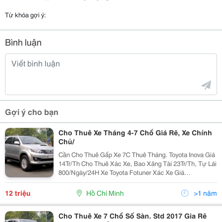
Từ khóa gợi ý:
Bình luận
Gợi ý cho bạn
Cho Thuê Xe Tháng 4-7 Chổ Giá Rẽ, Xe Chính
Chủ/
Cần Cho Thuê Gấp Xe 7C Thuê Tháng. Toyota Inova Giá
14Tr/Th Cho Thuê Xác Xe, Bao Xăng Tài 23Tr/Th, Tự Lái
800/Ngày/24H Xe Toyota Fotuner Xác Xe Giá
20Tr/Tháng, Bao Xăng Tài 27Tr/Tháng, Tự Lái
1.1Tr/Ngày/24H Ai Có Nhu Cầu Thuê Liên Hệ Mình Nh
12 triệu
Hồ Chí Minh
>1 năm
Cho Thuê Xe 7 Chổ Số Sàn. Std 2017 Gia Rẽ