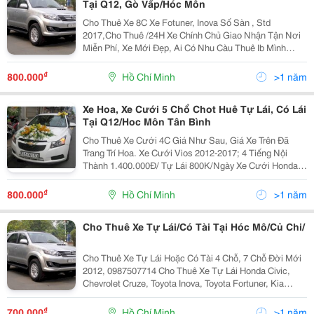
Tại Q12, Gò Vấp/Hóc Môn
Cho Thuê Xe 8C Xe Fotuner, Inova Số Sàn , Std
2017,Cho Thuê /24H Xe Chính Chủ Giao Nhận Tận Nơi
Miễn Phí, Xe Mới Đẹp, Ai Có Nhu Càu Thuê Ib Mình
Nha.thủ Tục Đơn Giản. Thủ Tục: Hk, Kt3 Gốc Tp,
Gpdkkd(Trong 3 Cái Phải Có 1 Cai)Cm+Bl Photo, Xe
₫
800.000
Hồ Chí Minh
>1 năm
Máy+Cavet
Xe Hoa, Xe Cưới 5 Chổ Chot Huê Tự Lái, Có Lái
Tại Q12/Hoc Môn Tân Bình
Cho Thuê Xe Cưới 4C Giá Như Sau, Giá Xe Trên Đã
Trang Trí Hoa. Xe Cưới Vios 2012-2017; 4 Tiếng Nội
Thành 1.400.000Đ/ Tự Lái 800K/Ngày Xe Cưới Honda
City 2015-2017 4 Tiếng Nội Thành 1.5Tr/ Tự Lái
1Tr/Ngày/ Xe Cưới Chevolet Crule 2015 4 Tiếng
₫
800.000
Hồ Chí Minh
>1 năm
Cho Thuê Xe Tự Lái/Có Tài Tại Hóc Mô/Củ Chi/
Cho Thuê Xe Tự Lái Hoặc Có Tài 4 Chỗ, 7 Chỗ Đời Mới
2012, 0987507714 Cho Thuê Xe Tự Lái Honda Civic,
Chevrolet Cruze, Toyota Inova, Toyota Fortuner, Kia
Morning, Kia Sorento 2012 Full Options, Đời Mới, Nội
Thất Đẹp, Máy Lạnh Tốt..., Giao Xe Tận Nơ
₫
700.000
Hồ Chí Minh
>1 năm