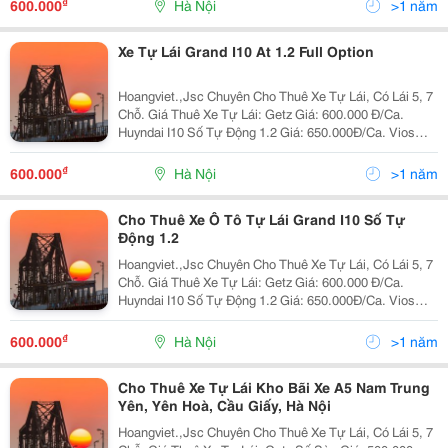
₫
600.000
Hà Nội
>1 năm
Xe Tự Lái Grand I10 At 1.2 Full Option
Hoangviet.,Jsc Chuyên Cho Thuê Xe Tự Lái, Có Lái 5, 7
Chỗ. Giá Thuê Xe Tự Lái: Getz Giá: 600.000 Đ/Ca.
Huyndai I10 Số Tự Động 1.2 Giá: 650.000Đ/Ca. Vios
Limo 2010 Giá: 650.000 Đ/Ca. Vios E 2010 Giá: 800.000
Đ/Ca. Innova G 2008
₫
600.000
Hà Nội
>1 năm
Cho Thuê Xe Ô Tô Tự Lái Grand I10 Số Tự
Động 1.2
Hoangviet.,Jsc Chuyên Cho Thuê Xe Tự Lái, Có Lái 5, 7
Chỗ. Giá Thuê Xe Tự Lái: Getz Giá: 600.000 Đ/Ca.
Huyndai I10 Số Tự Động 1.2 Giá: 650.000Đ/Ca. Vios
Limo 2010 Giá: 650.000 Đ/Ca. Vios E 2010 Giá: 800.000
Đ/Ca. Innova G 2008 Giá:
₫
600.000
Hà Nội
>1 năm
Cho Thuê Xe Tự Lái Kho Bãi Xe A5 Nam Trung
Yên, Yên Hoà, Cầu Giấy, Hà Nội
Hoangviet.,Jsc Chuyên Cho Thuê Xe Tự Lái, Có Lái 5, 7