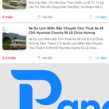
Sâu Vào Bản, Chỉ Cần Dọc Theo Quốc Lộ 32 Từ Tú Lệ
Lên Thị Trấn Mù Cang Chải (Yên Bái), Du Khách Đã Có
Thể Chiêm Ngưỡng Những Thửa Ruộng Bậc Thang
Tầng Tầng, Lớp Lớp Vàng Óng Lên Tới Tận Mây Trời.
5 triệu
Hà Nội
>1 năm
Xe Du Lịch Miền Bắc Chuyên Cho Thuê Xe 29
Chỗ Hyundai County Đi Lễ Chùa Hương
Xe Du Lịch Miền Bắc Cho Thuê Xe 29 Chỗ Đ I Lễ Chùa
Hương, Đức Thánh C Ả Xe Du Lịch Miền Bắc Chuyên
Cho Thuê X E 29 Chỗ Hyundai County Đi Lễ Chùa
Hương &Ndash; Đức Thánh Cả Lh Ms Hiền Lương
0919 083 069 &Ndash; 0936 386 066 Xe Du Lịch Miền B
2,3 triệu
Hà Nội
>1 năm