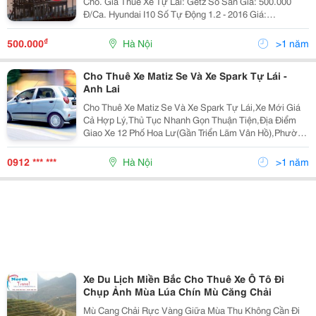
Chỗ. Giá Thuê Xe Tự Lái: Getz Số Sàn Giá: 500.000
Đ/Ca. Hyundai I10 Số Tự Động 1.2 - 2016 Giá:
600.000Đ/Ca. Hyundai I10 Số Tự Động 1.2 - 2018 Giá:
650.000 Đ/Ca. Vios Limo 2010 Số
₫
500.000
Hà Nội
>1 năm
Cho Thuê Xe Matiz Se Và Xe Spark Tự Lái -
Anh Lai
Cho Thuê Xe Matiz Se Và Xe Spark Tự Lái,Xe Mới Giá
Cả Hợp Lý,Thủ Tục Nhanh Gọn Thuận Tiện,Địa Điểm
Giao Xe 12 Phố Hoa Lư(Gần Triển Lãm Vân Hồ),Phường
Lê Đại Hành,Quận Hai Bà Trưng,Tp Hà Nội. Mọi Chi Tiết
Xin Liên Hệ:anh Lai - 0912 860 239 Hoặc (04) 3
0912 *** ***
Hà Nội
>1 năm
Xe Du Lịch Miền Bắc Cho Thuê Xe Ô Tô Đi
Chụp Ảnh Mùa Lúa Chín Mù Căng Chải
Mù Cang Chải Rực Vàng Giữa Mùa Thu Không Cần Đi