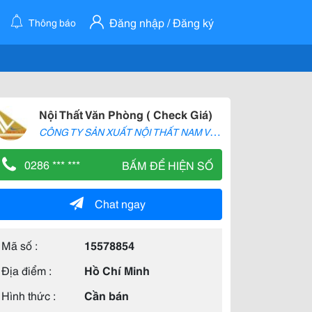
Đăng nhập / Đăng ký
Thông báo
Nội Thất Văn Phòng ( Check Giá)
C
ÔNG TY SẢN XUẤT NỘI THẤT NAM VIỆT
0286 *** ***
BẤM ĐỂ HIỆN SỐ
Chat ngay
Mã số :
15578854
Địa điểm :
Hồ Chí Minh
Hình thức :
Cần bán