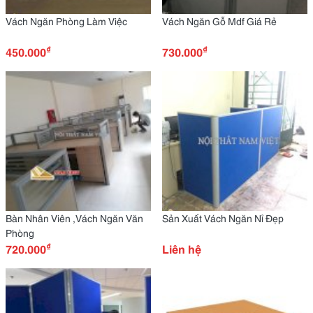
Vách Ngăn Phòng Làm Việc
Vách Ngăn Gỗ Mdf Giá Rẻ
₫
₫
450.000
730.000
Bàn Nhân Viên ,Vách Ngăn Văn
Sản Xuất Vách Ngăn Nỉ Đẹp
Phòng
₫
720.000
Liên hệ