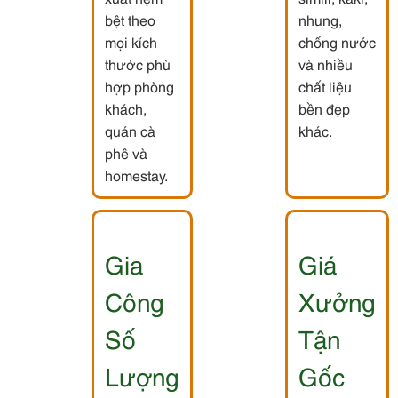
bệt theo
nhung,
mọi kích
chống nước
thước phù
và nhiều
hợp phòng
chất liệu
khách,
bền đẹp
quán cà
khác.
phê và
homestay.
Gia
Giá
Công
Xưởng
Số
Tận
Lượng
Gốc