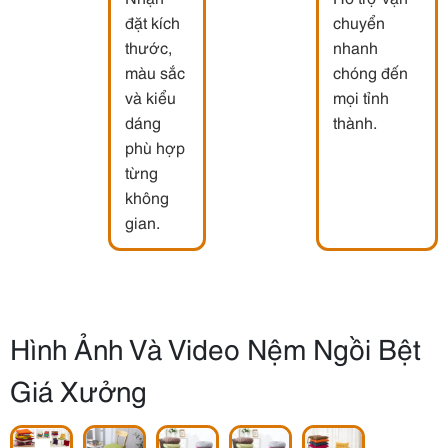
đặt kích
chuyển
thước,
nhanh
màu sắc
chóng đến
và kiểu
mọi tỉnh
dáng
thành.
phù hợp
từng
không
gian.
Hình Ảnh Và Video Nệm Ngồi Bệt
Giá Xưởng