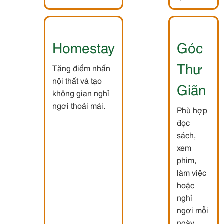
Homestay
Góc
Thư
Tăng điểm nhấn
nội thất và tạo
Giãn
không gian nghỉ
ngơi thoải mái.
Phù hợp
đọc
sách,
xem
phim,
làm việc
hoặc
nghỉ
ngơi mỗi
ngày.