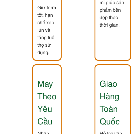
mỉ giúp sản
Giữ form
phẩm bền
tốt, hạn
đẹp theo
chế xẹp
thời gian.
lún và
tăng tuổi
thọ sử
dụng.
May
Giao
Theo
Hàng
Yêu
Toàn
Cầu
Quốc
Nhận
Hỗ trợ vận