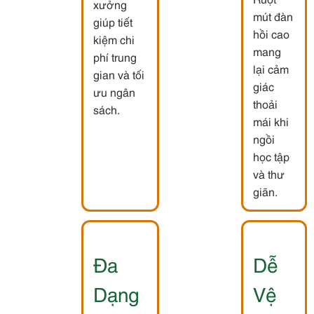
xưởng
mút đàn
giúp tiết
hồi cao
kiệm chi
mang
phí trung
lại cảm
gian và tối
giác
ưu ngân
thoải
sách.
mái khi
ngồi
học tập
và thư
giãn.
Đa
Dễ
Dạng
Vệ