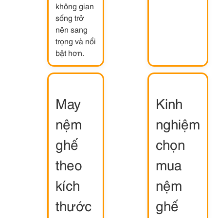
không gian
sống trở
nên sang
trọng và nổi
bật hơn.
May
Kinh
nệm
nghiệm
ghế
chọn
theo
mua
kích
nệm
thước
ghế