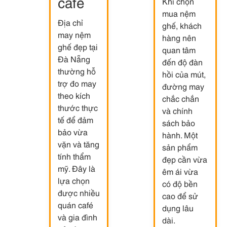
café
Khi chọn
mua nệm
Địa chỉ
ghế, khách
may nệm
hàng nên
ghế đẹp tại
quan tâm
Đà Nẵng
đến độ đàn
thường hỗ
hồi của mút,
trợ đo may
đường may
theo kích
chắc chắn
thước thực
và chính
tế để đảm
sách bảo
bảo vừa
hành. Một
vặn và tăng
sản phẩm
tính thẩm
đẹp cần vừa
mỹ. Đây là
êm ái vừa
lựa chọn
có độ bền
được nhiều
cao để sử
quán café
dụng lâu
và gia đình
dài.