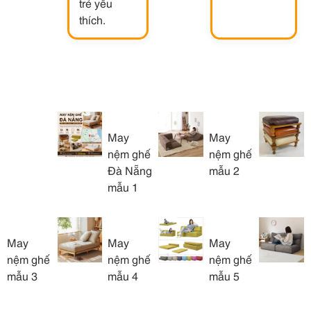
trẻ yêu
thích.
May
May
nệm ghế
nệm ghế
Đà Nẵng
mẫu 2
mẫu 1
May
May
May
nệm ghế
nệm ghế
nệm ghế
mẫu 3
mẫu 4
mẫu 5