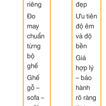
riêng
đẹp
Đo
Ưu tiên
may
độ êm
chuẩn
và độ
từng
bền
bộ
Giá
ghế
hợp lý
Ghế
– bảo
gỗ –
hành
sofa –
rõ ràng