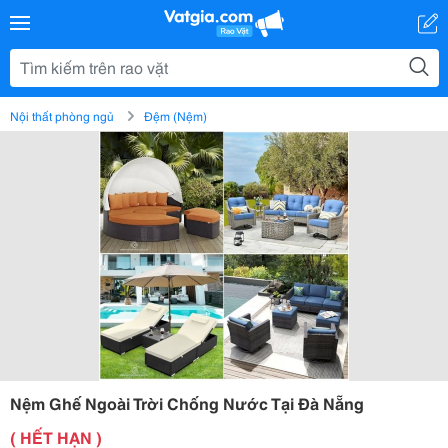
Nội thất phòng ngủ
Đệm (Nệm)
Nệm Ghế Ngoài Trời Chống Nước Tại Đà Nẵng
( HẾT HẠN )