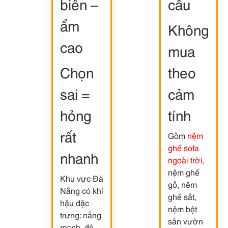
biển –
cầu
ẩm
Không
cao
mua
Chọn
theo
sai =
cảm
hỏng
tính
rất
Gồm
nệm
ghế sofa
nhanh
ngoài trời,
nệm ghế
Khu vực Đà
gỗ, nệm
Nẵng có khí
ghế sắt,
hậu đặc
nệm bệt
trưng: nắng
sân vườn
mạnh, độ