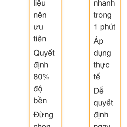
liệu
nhanh
nên
trong
ưu
1 phút
tiên
Áp
Quyết
dụng
định
thực
80%
tế
độ
Dễ
bền
quyết
Đừng
định
chọn
ngay