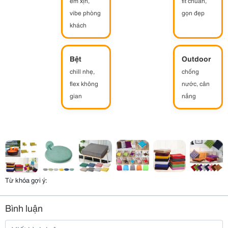
êm xịn,
fit chuẩn,
vibe phòng
gọn đẹp
khách
Bệt
Outdoor
chill nhẹ,
chống
flex không
nước, cân
gian
nắng
Từ khóa gợi ý:
Bình luận