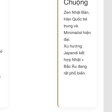
Chuộng
Zen Nhật Bản,
Hàn Quốc trẻ
trung và
Minimalist hiện
đại.
Xu hướng
bố
Japandi kết
hợp Nhật +
Bắc Âu đang
rất phổ biến.
c