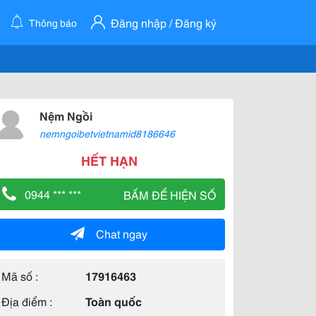
Đăng nhập / Đăng ký
Thông báo
Nệm Ngồi
nemngoibetvietnamid8186646
HẾT HẠN
0944 *** ***
BẤM ĐỂ HIỆN SỐ
Chat ngay
Mã số :
17916463
Địa điểm :
Toàn quốc