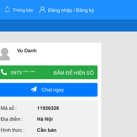
Đăng nhập / Đăng ký
Thông báo
Vu Oanh
0973 *** ***
BẤM ĐỂ HIỆN SỐ
Chat ngay
Mã số :
11926326
Địa điểm :
Hà Nội
Hình thức :
Cần bán