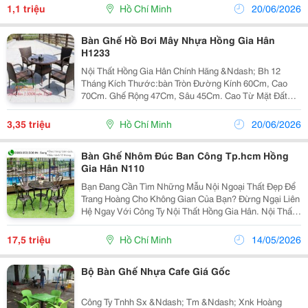
Nhận Gia Công Theo Mẫu Của Khách Hàng. ...
1,1 triệu
Hồ Chí Minh
20/06/2026
Bàn Ghế Hồ Bơi Mây Nhựa Hồng Gia Hân
H1233
Nội Thất Hồng Gia Hân Chính Hãng &Ndash; Bh 12
Tháng Kích Thước:bàn Tròn Đường Kính 60Cm, Cao
70Cm. Ghế Rộng 47Cm, Sâu 45Cm. Cao Từ Mặt Đất
Đến Mê Ngồi 45Cm, Chiều Cao Tổng 80Cm. Hàng Mới
100% Chưa Qua Sử Dụng, Bộ Ghế Mây Nhựa Cao Cấp
3,35 triệu
Hồ Chí Minh
20/06/2026
Thiết Kế...
Bàn Ghế Nhôm Đúc Ban Công Tp.hcm Hồng
Gia Hân N110
Bạn Đang Cần Tìm Những Mẫu Nội Ngoại Thất Đẹp Để
Trang Hoàng Cho Không Gian Của Bạn? Đừng Ngại Liên
Hệ Ngay Với Công Ty Nội Thất Hồng Gia Hân. Nội Thất
Nhôm Đúc Cao Phù Hợp Với Sân Vườn, Biệt Thự, Ban
Công, Resort ... Nhôm Đúc Cao Cấp, Họa Tiết
17,5 triệu
Hồ Chí Minh
14/05/2026
Bộ Bàn Ghế Nhựa Cafe Giá Gốc
Công Ty Tnhh Sx &Ndash; Tm &Ndash; Xnk Hoàng