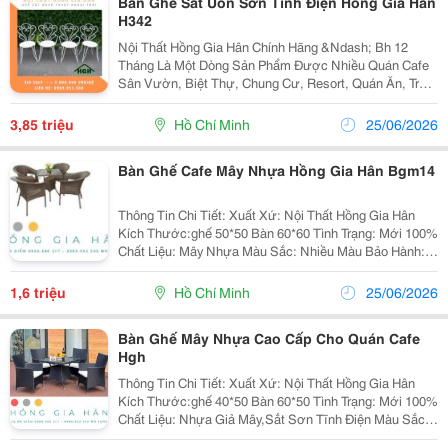
Bàn Ghế Sắt Uốn Sơn Tĩnh Điện Hồng Gia Hân
H342
Nội Thất Hồng Gia Hân Chính Hãng &Ndash; Bh 12
Tháng Là Một Dòng Sản Phẩm Được Nhiều Quán Cafe
Sân Vườn, Biệt Thự, Chung Cư, Resort, Quán Ăn, Trà
Sữa&Hellip; Ưa Chuộng Hiện Nay, Bộ Bàn Ghế Cafe
Sắt Sơn Tĩnh Điện Có Màu Sắc Trang Nhã, Nhẹ Nhàng
3,85 triệu
Hồ Chí Minh
25/06/2026
Có...
Bàn Ghế Cafe Mây Nhựa Hồng Gia Hân Bgm14
Thông Tin Chi Tiết: Xuất Xứ: Nội Thất Hồng Gia Hân
Kích Thước:ghế 50*50 Bàn 60*60 Tình Trạng: Mới 100%
Chất Liệu: Mây Nhựa Màu Sắc: Nhiều Màu Bảo Hành:
12 Tháng Đặc Biệt Chúng Tôi Nhận Gia Công Theo Mẫu
Của Khách Hàng. Freeship Với Đơ
1,6 triệu
Hồ Chí Minh
25/06/2026
Bàn Ghế Mây Nhựa Cao Cấp Cho Quán Cafe
Hgh
Thông Tin Chi Tiết: Xuất Xứ: Nội Thất Hồng Gia Hân
Kích Thước:ghế 40*50 Bàn 60*50 Tình Trạng: Mới 100%
Chất Liệu: Nhựa Giả Mây,Sắt Sơn Tĩnh Điện Màu Sắc:
Nhiều Màu Bảo Hành: 12 Tháng Đặc Biệt Chúng Tôi