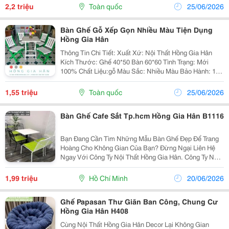
Nhận Gia Công Theo Mẫu Của Khách...
2,2 triệu
Toàn quốc
25/06/2026
Bàn Ghế Gỗ Xếp Gọn Nhiều Màu Tiện Dụng
Hồng Gia Hân
Thông Tin Chi Tiết: Xuất Xứ: Nội Thất Hồng Gia Hân
Kích Thước: Ghế 40*50 Bàn 60*60 Tình Trạng: Mới
100% Chất Liệu:gỗ Màu Sắc: Nhiều Màu Bảo Hành: 12
Tháng Đặc Biệt Chúng Tôi Nhận Gia Công Theo Mẫu
Của Khách Hàng. Freeship Với Đơn Hàng...
1,55 triệu
Toàn quốc
25/06/2026
Bàn Ghế Cafe Sắt Tp.hcm Hồng Gia Hân B1116
Bạn Đang Cần Tìm Những Mẫu Bàn Ghế Đẹp Để Trang
Hoàng Cho Không Gian Của Bạn? Đừng Ngại Liên Hệ
Ngay Với Công Ty Nội Thất Hồng Gia Hân. Công Ty Nội
Thất Hồng Gia Hân Luôn Tạo Được Sự Tín Nhiệm Riêng
Cho Khách Hàng Ở: Chất Liệu: Khung Sắt Sơn Tĩ
1,99 triệu
Hồ Chí Minh
20/06/2026
Ghế Papasan Thư Giãn Ban Công, Chung Cư
Hồng Gia Hân H408
Cùng Nội Thất Hồng Gia Hân Decor Lại Không Gian