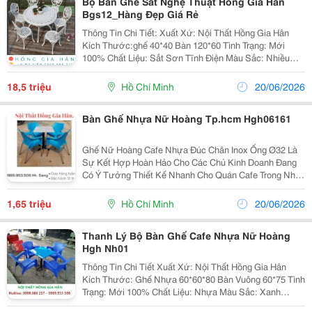
Bộ Bàn Ghế Sắt Nghệ Thuật Hồng Gia Hân
Bgs12_Hàng Đẹp Giá Rẻ
Thông Tin Chi Tiết: Xuất Xứ: Nội Thất Hồng Gia Hân
Kích Thước:ghế 40*40 Bàn 120*60 Tình Trạng: Mới
100% Chất Liệu: Sắt Sơn Tĩnh Điện Màu Sắc: Nhiều
Màu Bảo Hành: 12 Tháng Đặc Biệt Chúng Tôi Nhận Gia
Công Theo Mẫu Của Khách Hàng. Về Ch
18,5 triệu
Hồ Chí Minh
20/06/2026
Bàn Ghế Nhựa Nữ Hoàng Tp.hcm Hgh06161
Ghế Nữ Hoàng Cafe Nhựa Đúc Chân Inox Ống Ø32 Là
Sự Kết Hợp Hoàn Hảo Cho Các Chủ Kinh Doanh Đang
Có Ý Tưởng Thiết Kế Nhanh Cho Quán Cafe Trong Nhà
Lẫn Sân Vườn. Với Màu Sắc Đa Dạng Bạn Có Thể
Thoải Mái Chọn Lựa Màu Sắc Cho Riêng Mình Để Mang
1,65 triệu
Hồ Chí Minh
20/06/2026
Lạ
Thanh Lý Bộ Bàn Ghế Cafe Nhựa Nữ Hoàng
Hgh Nh01
Thông Tin Chi Tiết Xuất Xứ: Nội Thất Hồng Gia Hân
Kích Thước: Ghế Nhựa 60*60*80 Bàn Vuông 60*75 Tình
Trạng: Mới 100% Chất Liệu: Nhựa Màu Sắc: Xanh
Nước Biển Bảo Hành: 12 Tháng Đặc Biệt Chúng Tôi