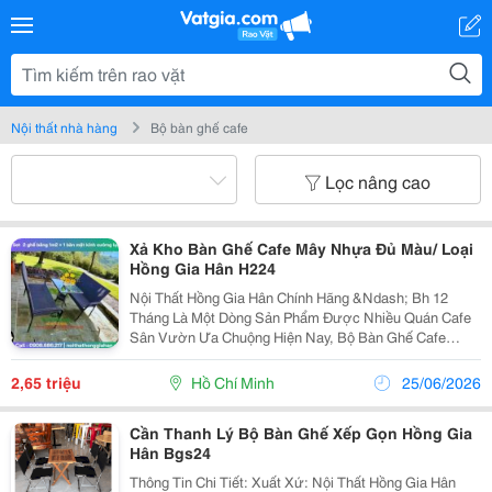
Nội thất nhà hàng
Bộ bàn ghế cafe
Lọc nâng cao
Xả Kho Bàn Ghế Cafe Mây Nhựa Đủ Màu/ Loại
Hồng Gia Hân H224
Nội Thất Hồng Gia Hân Chính Hãng &Ndash; Bh 12
Tháng Là Một Dòng Sản Phẩm Được Nhiều Quán Cafe
Sân Vườn Ưa Chuộng Hiện Nay, Bộ Bàn Ghế Cafe
Nhựa Giả Mây Có Màu Sắc Trang Nhã, Nhẹ Nhàng Có
Thể Phù Hợp Để Bố Trí Ở Nhiều Vị Trí Khác Nhau. Hơn
2,65 triệu
Hồ Chí Minh
25/06/2026
Nữa,...
Cần Thanh Lý Bộ Bàn Ghế Xếp Gọn Hồng Gia
Hân Bgs24
Thông Tin Chi Tiết: Xuất Xứ: Nội Thất Hồng Gia Hân