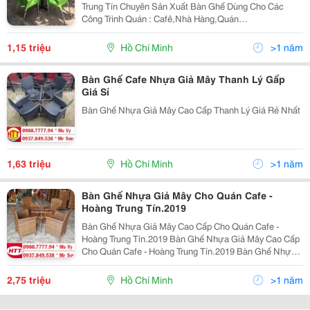
Trung Tín Chuyên Sản Xuất Bàn Ghế Dùng Cho Các
Công Trình Quán : Cafê,Nhà Hàng,Quán
Ăn,Bar,Resort&Hellip;Với Giá Cả Cạnh Tranh Của Nhà
Sản Xuất,Nhiều Mẫu Mã Đa Dạng,Bảo Hành 12
1,15 triệu
Hồ Chí Minh
>1 năm
Tháng,Vận Chuyển Mi
Bàn Ghế Cafe Nhựa Giả Mây Thanh Lý Gấp
Giá Sỉ
Bàn Ghế Nhựa Giả Mây Cao Cấp Thanh Lý Giá Rẻ Nhất
1,63 triệu
Hồ Chí Minh
>1 năm
Bàn Ghế Nhựa Giả Mây Cho Quán Cafe -
Hoàng Trung Tín.2019
Bàn Ghế Nhựa Giả Mây Cao Cấp Cho Quán Cafe -
Hoàng Trung Tín.2019 Bàn Ghế Nhựa Giả Mây Cao Cấp
Cho Quán Cafe - Hoàng Trung Tín.2019 Bàn Ghế Nhựa
Giả Mây Cao Cấp Cho Quán Cafe - Hoàng Trung
Tín.2019 Bàn Ghế Nhựa Giả Mây Cao Cấp Cho Quán
2,75 triệu
Hồ Chí Minh
>1 năm
Cafe