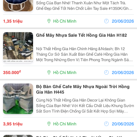
Sống Của Bạn Nhé! Thanh Xuân Như Một Tách Trà.
Ghế Đẹp Ghế Tốt Nên Chốt Liền Tay Sale #1350K/Ghế -
Tặng Kèm Đệm Xinh ------------------------------------------- Ghế
Papasan Thư Giãn - Chill...
1,35 triệu
Hồ Chí Minh
20/06/2026
Ghế Mây Nhựa Sale Tết Hồng Gia Hân H182
Nội Thất Hồng Gia Hân Chính Hãng &Ndash; Bh 12
Tháng Cơ Sở Sản Xuất Bàn Ghế Café Hồng Gia Hân
Một Trong Những Đơn Vị Tiên Phong Trong Ngành Sản
Xuất Bàn Ghế Cafe, Xưởng Sản Xuất Chúng Tôi Luôn
Hướng Đến Sản Phẩm Mang Thiết Kế Đơn Giản, Tinh
₫
350.000
Hồ Chí Minh
20/06/2026
Tế Và...
Bộ Bàn Ghế Cafe Mây Nhựa Ngoài Trời Hồng
Gia Hân H445
Cùng Nội Thất Hồng Gia Hân Decor Lại Không Gian
Sống Của Bạn Nhé! Với Kết Cấu Chất Liệu Khung Sườn
Sắt Sơn Tĩnh Điện Chống Gỉ Sắt Kết Hợp Sợi Mây
Nhựa Cao Cấp. Sản Phẩm Bàn Ghế Café Mây Nhựa
Hồng Gia Hân Được Đan Bởi Các Nghệ Nhân Lành
3,95 triệu
Hồ Chí Minh
20/06/2026
Nghề Có Kinh...