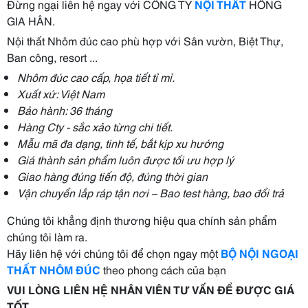
Đừng ngại liên hệ ngay với CÔNG TY
NỘI THẤT
HỒNG
GIA HÂN.
Nội thất Nhôm đúc cao phù hợp với Sân vườn, Biệt Thự,
Ban công, resort ...
Nhôm đúc cao cấp, họa tiết tỉ mỉ.
Xuất xứ: Việt Nam
Bảo hành: 36 tháng
Hàng Cty - sắc xảo từng chi tiết.
Mẫu mã đa dạng, tinh tế, bắt kịp xu hướng
Giá thành sản phẩm luôn được tối ưu hợp lý
Giao hàng đúng tiến độ, đúng thời gian
Vận chuyển lắp ráp tận nơi – Bao test hàng, bao đổi trả
Chúng tôi khẳng định thương hiệu qua chính sản phẩm
chúng tôi làm ra.
Hãy liên hệ với chúng tôi để chọn ngay một
BỘ NỘI NGOẠI
THẤT NHÔM ĐÚC
theo phong cách của bạn
VUI LÒNG LIÊN HỆ NHÂN VIÊN TƯ VẤN ĐỂ ĐƯỢC GIÁ
TỐT.