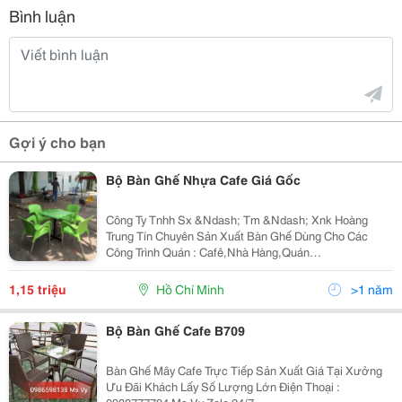
Bình luận
Gợi ý cho bạn
Bộ Bàn Ghế Nhựa Cafe Giá Gốc
Công Ty Tnhh Sx &Ndash; Tm &Ndash; Xnk Hoàng
Trung Tín Chuyên Sản Xuất Bàn Ghế Dùng Cho Các
Công Trình Quán : Cafê,Nhà Hàng,Quán
Ăn,Bar,Resort&Hellip;Với Giá Cả Cạnh Tranh Của Nhà
Sản Xuất,Nhiều Mẫu Mã Đa Dạng,Bảo Hành 12
1,15 triệu
Hồ Chí Minh
>1 năm
Tháng,Vận Chuyển Mi
Bộ Bàn Ghế Cafe B709
Bàn Ghế Mây Cafe Trực Tiếp Sản Xuất Giá Tại Xưởng
Ưu Đãi Khách Lấy Số Lượng Lớn Điện Thoại :