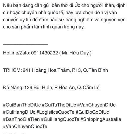
Nếu bạn đang cần gửi bàn thờ đi Úc cho người thân, định
cư hoặc chuyển nhà quốc tế, hãy lựa chọn đơn vị vận
chuyển uy tín để đảm bảo sự trang nghiêm và nguyên vẹn
cho sản phẩm tâm linh quan trọng này.
━━━━━━━━━━━━━━━
Hotline/Zalo: 0911430232 ( Mr. Hữu Duy )
TP.HCM: 241 Hoàng Hoa Thám, P.13, Q. Tân Bình
Đà Nẵng: 129 Bùi Hiển, P. Hòa An, Q. Cẩm Lệ
#GuiBanThoDiUc #GuiTuThoDiUc #VanChuyenDiUc
#GuiHangDiUc #LogisticsQuocTe #GuiDoGoDiUc
#BanThoGiaTien #GuiHangQuocTe #ShippingAustralia
#VanChuyenQuocTe