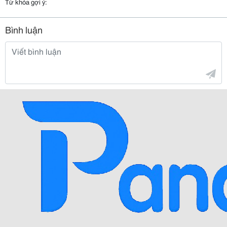
Từ khóa gợi ý:
Bình luận