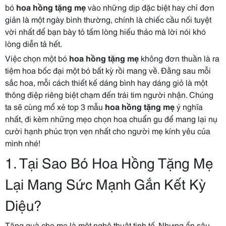
bó
hoa hồng tặng mẹ
vào những dịp đặc biệt hay chỉ đơn
giản là một ngày bình thường, chính là chiếc cầu nối tuyệt
vời nhất để bạn bày tỏ tấm lòng hiếu thảo mà lời nói khó
lòng diễn tả hết.
Việc chọn một bó
hoa hồng tặng mẹ
không đơn thuần là ra
tiệm hoa bốc đại một bó bất kỳ rồi mang về. Đằng sau mỗi
sắc hoa, mỗi cách thiết kế dáng bình hay dáng giỏ là một
thông điệp riêng biệt chạm đến trái tim người nhận. Chúng
ta sẽ cùng mổ xẻ top 3 mẫu
hoa hồng tặng mẹ
ý nghĩa
nhất, đi kèm những mẹo chọn hoa chuẩn gu để mang lại nụ
cười hạnh phúc trọn vẹn nhất cho người mẹ kính yêu của
mình nhé!
1. Tại Sao Bó Hoa Hồng Tặng Mẹ
Lại Mang Sức Mạnh Gắn Kết Kỳ
Diệu?
Tặng quà cho mẹ là một nghệ thuật tinh tế. Nhưng ẩn sâu