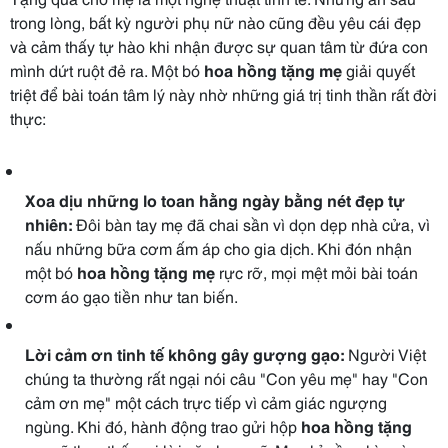
trong lòng, bất kỳ người phụ nữ nào cũng đều yêu cái đẹp
và cảm thấy tự hào khi nhận được sự quan tâm từ đứa con
mình dứt ruột đẻ ra. Một bó
hoa hồng tặng mẹ
giải quyết
triệt để bài toán tâm lý này nhờ những giá trị tinh thần rất đời
thực:
Xoa dịu những lo toan hằng ngày bằng nét đẹp tự
nhiên:
Đôi bàn tay mẹ đã chai sần vì dọn dẹp nhà cửa, vì
nấu những bữa cơm ấm áp cho gia dịch. Khi đón nhận
một bó
hoa hồng tặng mẹ
rực rỡ, mọi mệt mỏi bài toán
cơm áo gạo tiền như tan biến.
Lời cảm ơn tinh tế không gây gượng gạo:
Người Việt
chúng ta thường rất ngại nói câu "Con yêu mẹ" hay "Con
cảm ơn mẹ" một cách trực tiếp vì cảm giác ngượng
ngùng. Khi đó, hành động trao gửi hộp
hoa hồng tặng