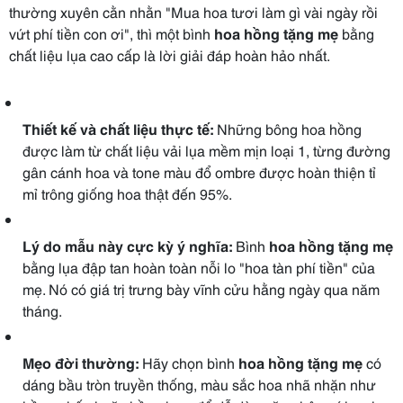
thường xuyên cằn nhằn "Mua hoa tươi làm gì vài ngày rồi
vứt phí tiền con ơi", thì một bình
hoa hồng tặng mẹ
bằng
chất liệu lụa cao cấp là lời giải đáp hoàn hảo nhất.
Thiết kế và chất liệu thực tế:
Những bông hoa hồng
được làm từ chất liệu vải lụa mềm mịn loại 1, từng đường
gân cánh hoa và tone màu đổ ombre được hoàn thiện tỉ
mỉ trông giống hoa thật đến 95%.
Lý do mẫu này cực kỳ ý nghĩa:
Bình
hoa hồng tặng mẹ
bằng lụa đập tan hoàn toàn nỗi lo "hoa tàn phí tiền" của
mẹ. Nó có giá trị trưng bày vĩnh cửu hằng ngày qua năm
tháng.
Mẹo đời thường:
Hãy chọn bình
hoa hồng tặng mẹ
có
dáng bầu tròn truyền thống, màu sắc hoa nhã nhặn như