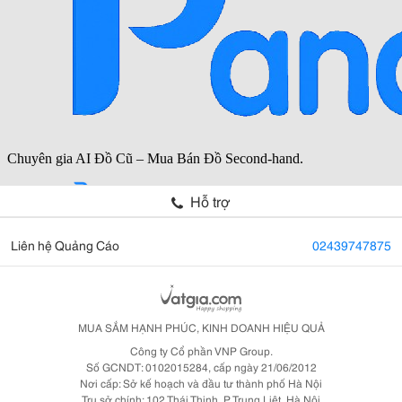
Hỗ trợ
Liên hệ Quảng Cáo
02439747875
MUA SẮM HẠNH PHÚC, KINH DOANH HIỆU QUẢ
Công ty Cổ phần VNP Group.
Số GCNDT: 0102015284, cấp ngày 21/06/2012
Nơi cấp: Sở kế hoạch và đầu tư thành phố Hà Nội
Trụ sở chính: 102 Thái Thịnh, P. Trung Liệt, Hà Nội