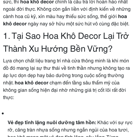
sức, thì
hoa khô decor
chính là câu trả lời hoàn hảo nhất
ngoài đời thực. Không còn gắn liền với định kiến về những
cành hoa cũ kỹ, xỉn màu hay thiếu sức sống, thế giới
hoa
khô decor
ngày nay sở hữu một sức hút vô cùng đặc biệt.
1. Tại Sao Hoa Khô Decor Lại Trở
Thành Xu Hướng Bền Vững?
Lựa chọn chất liệu trang trí nhà cửa thông minh là khi món
đồ đó mang lại sự thư thái về tinh thần nhưng không tạo ra
áp lực dọn dẹp hay bảo dưỡng trong cuộc sống thường
nhật.
hoa khô decor
chạm đến tầng sâu thẩm mỹ của
không gian sống hiện đại nhờ những giá trị cốt lõi rất đời
thực:
Vẻ đẹp tĩnh lặng nuôi dưỡng tâm hồn:
Khác với sự rực
rỡ, căng tràn nhựa sống nhưng ngắn ngủi của hoa tươi,
hoa khô mang một vẻ đẹp tĩnh lặng, sâu lắng. Từng