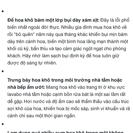
Để hoa khô bám một lớp bụi dày xám xịt:
Đây là lỗi phổ
biến nhất ngoài đời thực. Nhiều gia đình mua hoa khô về
rồi "bỏ quên" năm này qua tháng khác khiến bụi mịn bám
dày trên cánh hoa, biến một bình hoa lãng mạn thành một
khối cũ kỹ, bẩn thỉu và tạo cảm giác ngột ngạt cho phòng
khách. Hãy nhớ làm sạch bụi định kỳ để hoa luôn giữ
được độ sáng tự nhiên.
Trưng bày hoa khô trong môi trường nhà tắm hoặc
nhà bếp ẩm ướt:
Mang hoa khô vào trang trí ở khu vực
lavabo nhà tắm hoặc cạnh bồn rửa bát là một sai lầm rất
dễ gặp. Hơi nước và độ ẩm cao sẽ thẩm thấu vào cấu trúc
sợi khô của hoa, khiến hoa bị mốc sáp, sinh vi khuẩn và rã
cánh chỉ sau một thời gian ngắn.
Lạm dụng quá nhiều cụm hoa khô trong một không