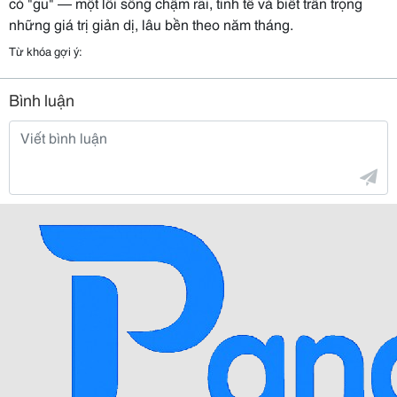
có "gu" — một lối sống chậm rãi, tinh tế và biết trân trọng
những giá trị giản dị, lâu bền theo năm tháng.
Từ khóa gợi ý:
Bình luận