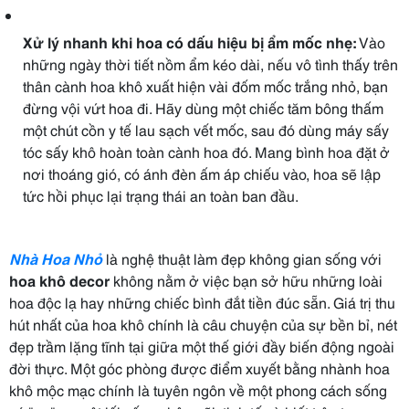
Xử lý nhanh khi hoa có dấu hiệu bị ẩm mốc nhẹ:
Vào
những ngày thời tiết nồm ẩm kéo dài, nếu vô tình thấy trên
thân cành hoa khô xuất hiện vài đốm mốc trắng nhỏ, bạn
đừng vội vứt hoa đi. Hãy dùng một chiếc tăm bông thấm
một chút cồn y tế lau sạch vết mốc, sau đó dùng máy sấy
tóc sấy khô hoàn toàn cành hoa đó. Mang bình hoa đặt ở
nơi thoáng gió, có ánh đèn ấm áp chiếu vào, hoa sẽ lập
tức hồi phục lại trạng thái an toàn ban đầu.
Nhà Hoa Nhỏ
là nghệ thuật làm đẹp không gian sống với
hoa khô decor
không nằm ở việc bạn sở hữu những loài
hoa độc lạ hay những chiếc bình đắt tiền đúc sẵn. Giá trị thu
hút nhất của hoa khô chính là câu chuyện của sự bền bỉ, nét
đẹp trầm lặng tĩnh tại giữa một thế giới đầy biến động ngoài
đời thực. Một góc phòng được điểm xuyết bằng nhành hoa
khô mộc mạc chính là tuyên ngôn về một phong cách sống