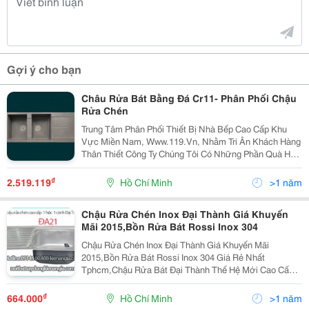
Gợi ý cho bạn
Châu Rửa Bát Bằng Đá Cr11- Phân Phối Chậu
Rửa Chén
Trung Tâm Phân Phối Thiết Bị Nhà Bếp Cao Cấp Khu
Vực Miền Nam, Www.119.Vn, Nhằm Tri Ân Khách Hàng
Thân Thiết Công Ty Chúng Tôi Có Những Phần Quà Hấp
Dẫn Cùng Chia Se Với Quí Khách Hàng, Giá Trị Lên Đến
2 Triệu Đồng Tùy Theo Đơn Hàng, Chuyên Mua
₫
2.519.119
Hồ Chí Minh
>1 năm
Chậu Rửa Chén Inox Đại Thành Giá Khuyến
Mãi 2015,Bồn Rửa Bát Rossi Inox 304
Chậu Rửa Chén Inox Đại Thành Giá Khuyến Mãi
2015,Bồn Rửa Bát Rossi Inox 304 Giá Rẻ Nhất
Tphcm,Chậu Rửa Bát Đại Thành Thế Hệ Mới Cao Cấp
Cho Gia Đình Giá Tốt Nhất Hotline 0914160488.
Kienangia.com Hoặc Noithatxaydungkienangia.com
₫
664.000
Hồ Chí Minh
>1 năm
Kiến An Gia