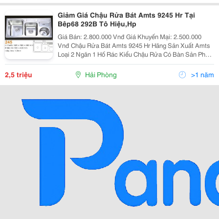
Giảm Giá Chậu Rửa Bát Amts 9245 Hr Tại
Bêp68 292B Tô Hiệu,Hp
Giá Bán: 2.800.000 Vnđ Giá Khuyến Mại: 2.500.000
Vnđ Chậu Rửa Bát Amts 9245 Hr Hãng Sản Xuất Amts
Loại 2 Ngăn 1 Hố Rác Kiểu Chậu Rửa Có Bàn Sản Phẩm
Chậu Rửa Bát Chất Liệu Inox 304 Xuất Xứ Italy Kích
Thước
2,5 triệu
Hải Phòng
>1 năm